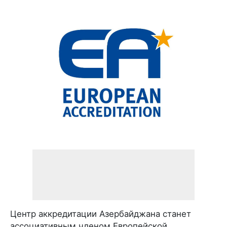
Центр аккредитации Азербайджана станет
ассоциативным членом Европейской