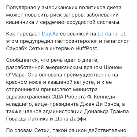
Популярная у американских политиков диета
может повысить риск запоров, заболеваний
кишечника и сердечно-сосудистой системы.
Как передает
Day.Az
со ссылкой на
Lenta.ru
, об
этом предупредил гастроэнтеролог и гепатолог
Саурабх Сетхи в интервью HuffPost.
Сообщается, что речь идет о диете,
разработанной американским врачом Шоном
О'Мара. Она основана преимущественно на
красном мясе и квашеной капусте, и к ее
сторонникам причисляют министра
здравоохранения США Роберта Ф. Кеннеди -
младшего, вице-президента Джея Ди Вэнса, а
также членов администрации Дональда Трампа
Говарда Латника и Шона Даффи.
По словам Сетхи, такой рацион действительно