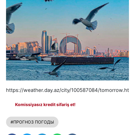
https://weather.day.az/city/100587084/tomorrow.html
Komissiyasız kredit sifariş et!
#ПРОГНОЗ ПОГОДЫ