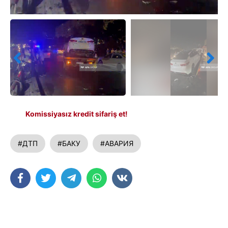
Komissiyasız kredit sifariş et!
#ДТП
#БАКУ
#АВАРИЯ