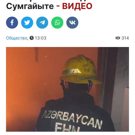
Сумгайыте
- ВИДЕО
Общество
,
13:03
314