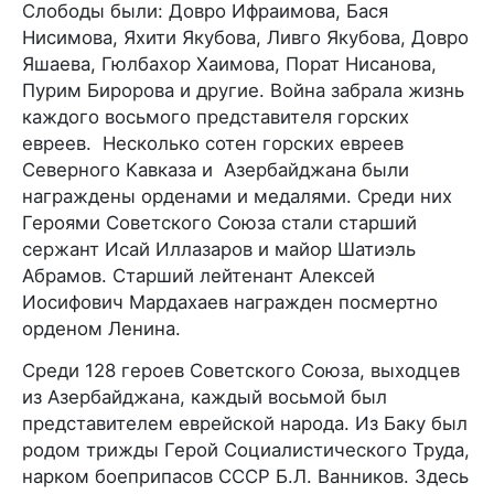
Слободы были: Довро Ифраимова, Бася
Нисимова, Яхити Якубова, Ливго Якубова, Довро
Яшаева, Гюлбахор Хаимова, Порат Нисанова,
Пурим Биророва и другие. Война забрала жизнь
каждого восьмого представителя горских
евреев. Несколько сотен горских евреев
Северного Кавказа и Азербайджана были
награждены орденами и медалями. Среди них
Героями Советского Союза стали старший
сержант Исай Иллазаров и майор Шатиэль
Абрамов. Старший лейтенант Алексей
Иосифович Мардахаев награжден посмертно
орденом Ленина.
Среди 128 героев Советского Союза, выходцев
из Азербайджана, каждый восьмой был
представителем еврейской народа. Из Баку был
родом трижды Герой Социалистического Труда,
нарком боеприпасов СССР Б.Л. Ванников. Здесь