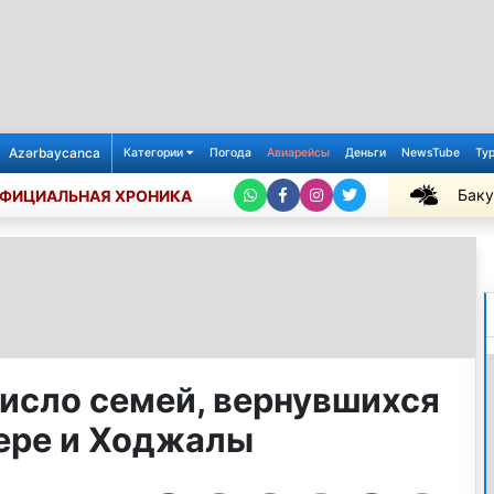
Azərbaycanca
Категории
Погода
Авиарейсы
Деньги
NewsTube
Ту
Баку
ФИЦИАЛЬНАЯ ХРОНИКА
+29℃
исло семей, вернувшихся
дере и Ходжалы