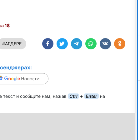
а 1$
#АГДЕРЕ
ссенджерах:
е текст и сообщите нам, нажав
Ctrl
+
Enter
на