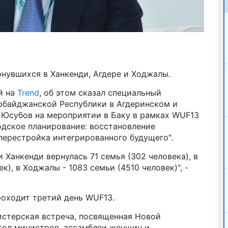
нувшихся в Ханкенди, Агдере и Ходжалы.
й на
Trend
, об этом сказал специальный
рбайджанской Республики в Агдеринском и
Юсубов на мероприятии в Баку в рамках WUF13
одское планирование: восстановление
перестройка интегрированного будущего".
 Ханкенди вернулась 71 семья (302 человека), в
к), в Ходжалы - 1083 семьи (4510 человек)", -
роходит третий день WUF13.
истерская встреча, посвященная Новой
стол министров, ассамблеи женщин и