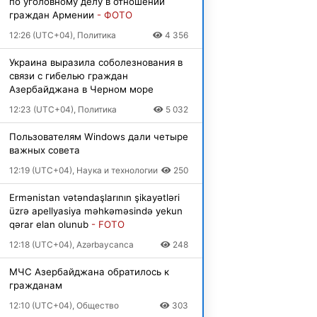
по уголовному делу в отношении
граждан Армении
- ФОТО
12:26 (UTC+04), Политика
4 356
Украина выразила соболезнования в
связи с гибелью граждан
Азербайджана в Черном море
12:23 (UTC+04), Политика
5 032
Пользователям Windows дали четыре
важных совета
12:19 (UTC+04), Наука и технологии
250
Ermənistan vətəndaşlarının şikayətləri
üzrə apellyasiya məhkəməsində yekun
qərar elan olunub
- FOTO
12:18 (UTC+04), Azərbaycanca
248
МЧС Азербайджана обратилось к
гражданам
12:10 (UTC+04), Общество
303