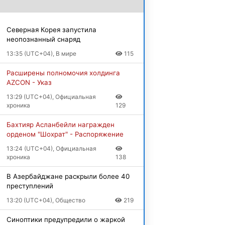
Северная Корея запустила
неопознанный снаряд
13:35 (UTC+04), В мире
115
Расширены полномочия холдинга
AZCON
- Указ
13:29 (UTC+04), Официальная
хроника
129
Бахтияр Асланбейли награжден
орденом "Шохрат"
- Распоряжение
13:24 (UTC+04), Официальная
хроника
138
В Азербайджане раскрыли более 40
преступлений
13:20 (UTC+04), Общество
219
Синоптики предупредили о жаркой