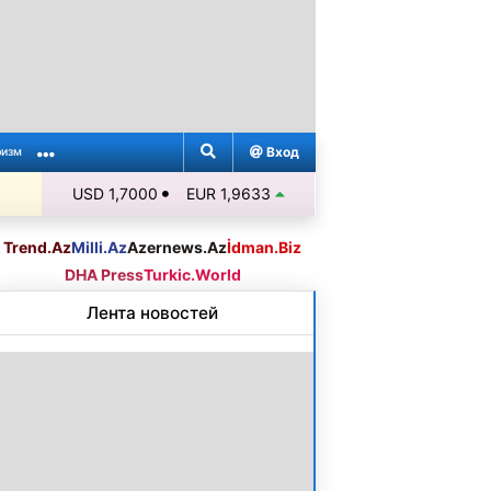
Вход
ризм
USD 1,7000
EUR 1,9633
Trend.Az
Milli.Az
Azernews.Az
İdman.Biz
DHA Press
Turkic.World
Лента новостей