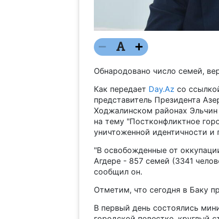
Обнародовано число семей, вер
Как передает
Day.Az
со ссылко
представитель Президента Азе
Ходжалинском районах Эльчин 
на тему "Постконфликтное гор
уничтоженной идентичности и 
"В освобожденные от оккупации
Агдере - 857 семей (3341 челове
сообщил он.
Отметим, что сегодня в Баку п
В первый день состоялись мин
городской повестке, круглый 