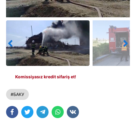
Komissiyasız kredit sifariş et!
#БАКУ