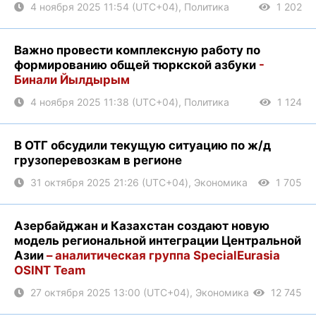
4 ноября 2025 11:54 (UTC+04), Политика
1 202
Важно провести комплексную работу по
формированию общей тюркской азбуки
-
Бинали Йылдырым
4 ноября 2025 11:38 (UTC+04), Политика
1 124
В ОТГ обсудили текущую ситуацию по ж/д
грузоперевозкам в регионе
31 октября 2025 21:26 (UTC+04), Экономика
1 705
Азербайджан и Казахстан создают новую
модель региональной интеграции Центральной
Азии
– аналитическая группа SpecialEurasia
OSINT Team
27 октября 2025 13:00 (UTC+04), Экономика
12 745