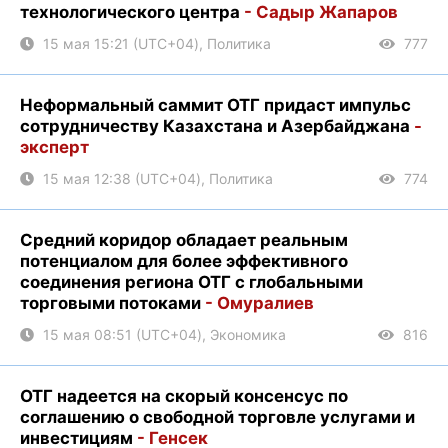
технологического центра
- Садыр Жапаров
15 мая 15:21 (UTC+04), Политика
777
Неформальный саммит ОТГ придаст импульс
сотрудничеству Казахстана и Азербайджана
-
эксперт
15 мая 12:38 (UTC+04), Политика
774
Средний коридор обладает реальным
потенциалом для более эффективного
соединения региона ОТГ с глобальными
торговыми потоками
- Омуралиев
15 мая 08:51 (UTC+04), Экономика
816
ОТГ надеется на скорый консенсус по
соглашению о свободной торговле услугами и
инвестициям
- Генсек