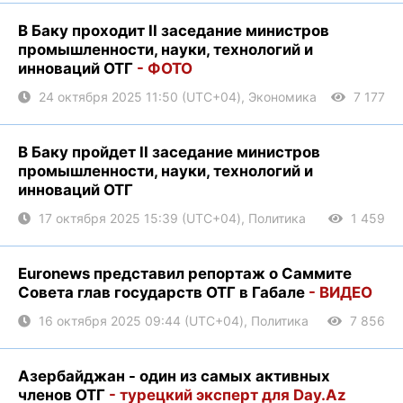
В Баку проходит II заседание министров
промышленности, науки, технологий и
инноваций ОТГ
- ФОТО
24 октября 2025 11:50 (UTC+04), Экономика
7 177
В Баку пройдет II заседание министров
промышленности, науки, технологий и
инноваций ОТГ
17 октября 2025 15:39 (UTC+04), Политика
1 459
Euronews представил репортаж о Саммите
Совета глав государств ОТГ в Габале
- ВИДЕО
16 октября 2025 09:44 (UTC+04), Политика
7 856
Азербайджан - один из самых активных
членов ОТГ
- турецкий эксперт для Day.Az