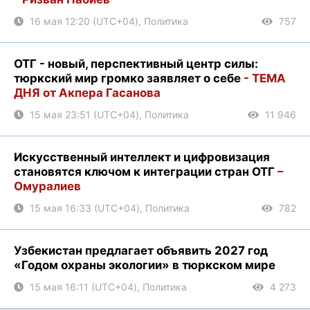
16 мая 12:20 (UTC+04), Политика
757
ОТГ - новый, перспективный центр силы:
тюркский мир громко заявляет о себе
- ТЕМА
ДНЯ от Акпера Гасанова
15 мая 23:51 (UTC+04), Политика
11 946
Искусственный интеллект и цифровизация
становятся ключом к интеграции стран ОТГ
–
Омуралиев
15 мая 16:33 (UTC+04), Политика
782
Узбекистан предлагает объявить 2027 год
«Годом охраны экологии» в тюркском мире
15 мая 16:11 (UTC+04), Политика
4 273