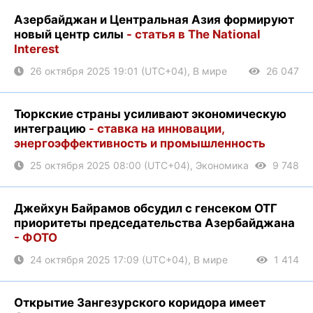
Азербайджан и Центральная Азия формируют
новый центр силы
- статья в The National
Interest
26 октября 2025 19:01 (UTC+04), В мире
26 047
Тюркские страны усиливают экономическую
интеграцию
- ставка на инновации,
энергоэффективность и промышленность
25 октября 2025 08:00 (UTC+04), Экономика
9 748
Джейхун Байрамов обсудил с генсеком ОТГ
приоритеты председательства Азербайджана
- ФОТО
24 октября 2025 17:09 (UTC+04), В мире
1 414
Открытие Зангезурского коридора имеет