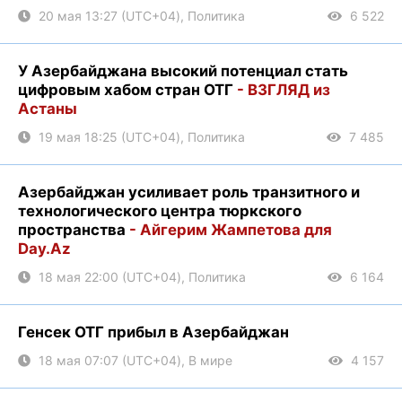
20 мая 13:27 (UTC+04), Политика
6 522
У Азербайджана высокий потенциал стать
цифровым хабом стран ОТГ
- ВЗГЛЯД из
Астаны
19 мая 18:25 (UTC+04), Политика
7 485
Азербайджан усиливает роль транзитного и
технологического центра тюркского
пространства
- Айгерим Жампетова для
Day.Az
18 мая 22:00 (UTC+04), Политика
6 164
Генсек ОТГ прибыл в Азербайджан
18 мая 07:07 (UTC+04), В мире
4 157