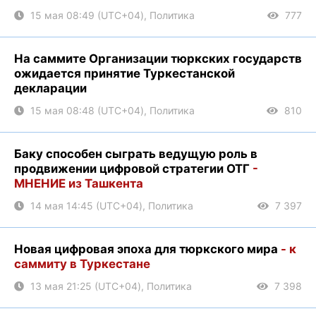
15 мая 08:49 (UTC+04), Политика
777
На саммите Организации тюркских государств
ожидается принятие Туркестанской
декларации
15 мая 08:48 (UTC+04), Политика
810
Баку способен сыграть ведущую роль в
продвижении цифровой стратегии ОТГ
-
МНЕНИЕ из Ташкента
14 мая 14:45 (UTC+04), Политика
7 397
Новая цифровая эпоха для тюркского мира
- к
cаммиту в Туркестане
13 мая 21:25 (UTC+04), Политика
7 398