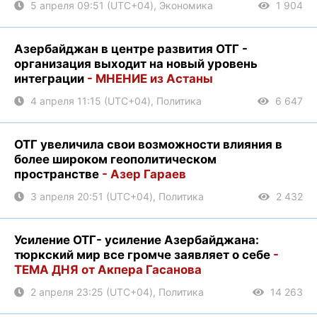
5 апреля 09:51 (UTC+04), Экономика
1 904
Азербайджан в центре развития ОТГ -
организация выходит на новый уровень
интеграции
- МНЕНИЕ из Астаны
4 апреля 11:15 (UTC+04), Политика
6 647
ОТГ увеличила свои возможности влияния в
более широком геополитическом
пространстве
- Азер Гараев
3 апреля 20:51 (UTC+04), Политика
2 432
Усиление ОТГ- усиление Азербайджана:
тюркский мир все громче заявляет о себе
-
ТЕМА ДНЯ от Акпера Гасанова
2 апреля 23:25 (UTC+04), Политика
14 263