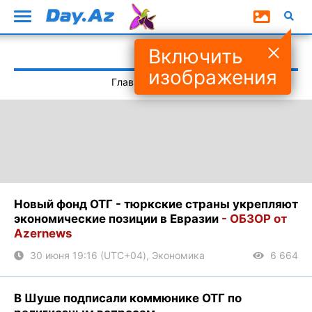
ОТГ
Включить
изображения
Главная
#ОТГ
Новый фонд ОТГ - тюркские страны укрепляют
экономические позиции в Евразии
- ОБЗОР от
Azernews
30 июня 19:16 (UTC+04), Экономика
6 664
В Шуше подписали коммюнике ОТГ по