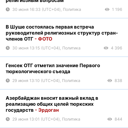
религиозным вопросам
30 июня 16:33 (UTC+04), Политика
1 196
В Шуше состоялась первая встреча
руководителей религиозных структур стран-
членов ОТГ
- ФОТО
30 июня 13:15 (UTC+04), Политика
4 396
Генсек ОТГ отметил значение Первого
тюркологического съезда
29 июня 13:10 (UTC+04), Политика
838
Азербайджан вносит важный вклад в
реализацию общих целей тюркских
государств
- Эрдоган
29 июня 13:01 (UTC+04), Политика
844