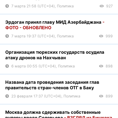
7 марта 21:58 (UTC+04), Политика
927
Эрдоган принял главу МИД Азербайджана
-
ФОТО - ОБНОВЛЕНО
7 марта 19:37 (UTC+04), Политика
999
Организация тюркских государств осудила
атаку дронов на Нахчыван
6 марта 00:55 (UTC+04), Политика
898
Названа дата проведения заседания глав
правительств стран-членов ОТГ в Баку
23 февраля 17:37 (UTC+04), Политика
899
Москва должна сдерживать собственные
рупоры вроде Соловьева
- ВЗГЛЯД из Бишкека