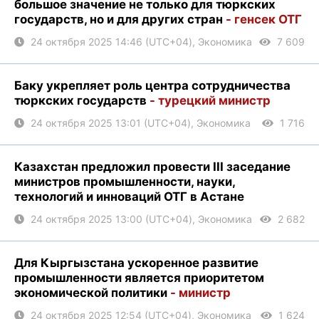
большое значение не только для тюркских
государств, но и для других стран
- генсек ОТГ
24 октября 2025 14:46 (UTC+04), Экономика
7 609
Баку укрепляет роль центра сотрудничества
тюркских государств
- турецкий министр
24 октября 2025 13:01 (UTC+04), Экономика
1 716
Казахстан предложил провести III заседание
министров промышленности, науки,
технологий и инноваций ОТГ в Астане
24 октября 2025 13:00 (UTC+04), Экономика
2 682
Для Кыргызстана ускоренное развитие
промышленности является приоритетом
экономической политики
- министр
24 октября 2025 12:54 (UTC+04), Экономика
1 624