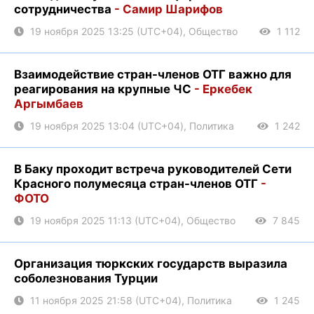
сотрудничества
- Самир Шарифов
19 ноября 2025 13:25 (UTC+04), Общество
1 112
Взаимодействие стран-членов ОТГ важно для
реагирования на крупные ЧС
- Еркебек
Аргымбаев
19 ноября 2025 13:04 (UTC+04), Политика
1 242
В Баку проходит встреча руководителей Сети
Красного полумесяца стран-членов ОТГ
-
ФОТО
19 ноября 2025 11:13 (UTC+04), Общество
7 845
Организация тюркских государств выразила
соболезнования Турции
11 ноября 2025 21:58 (UTC+04), Политика
1 245