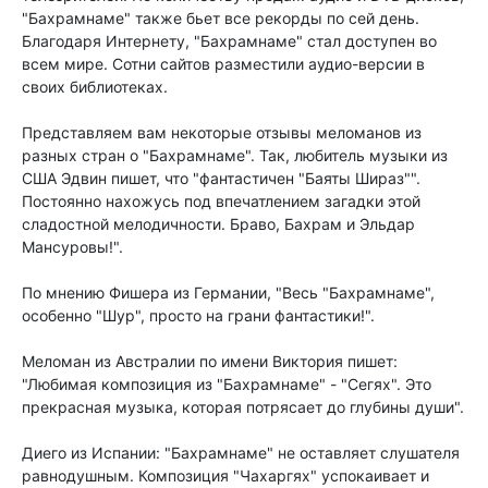
"Бахрамнаме" также бьет все рекорды по сей день.
Благодаря Интернету, "Бахрамнаме" стал доступен во
всем мире. Сотни сайтов разместили аудио-версии в
своих библиотеках.
Представляем вам некоторые отзывы меломанов из
разных стран о "Бахрамнаме". Так, любитель музыки из
США Эдвин пишет, что "фантастичен "Баяты Шираз"".
Постоянно нахожусь под впечатлением загадки этой
сладостной мелодичности. Браво, Бахрам и Эльдар
Мансуровы!".
По мнению Фишера из Германии, "Весь "Бахрамнаме",
особенно "Шур", просто на грани фантастики!".
Меломан из Австралии по имени Виктория пишет:
"Любимая композиция из "Бахрамнаме" - "Сегях". Это
прекрасная музыка, которая потрясает до глубины души".
Диего из Испании: "Бахрамнаме" не оставляет слушателя
равнодушным. Композиция "Чахаргях" успокаивает и