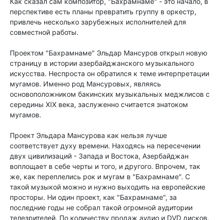
Как сказал сам композитор, "Бахрамнаме" - это начало, в
перспективе есть планы превратить группу в оркестр,
привлечь несколько зарубежных исполнителей для
совместной работы.
Проектом "Бахрамнаме" Эльдар Мансуров открыл новую
страницу в истории азербайджанского музыкального
искусства. Неспроста он обратился к теме интерпретации
мугамов. Именно род Мансуровых, являясь
основоположником бакинских музыкальных меджлисов с
середины XIX века, заслуженно считается знатоком
мугамов.
Проект Эльдара Мансурова как нельзя лучше
соответствует духу времени. Находясь на пересечении
двух цивилизаций - Запада и Востока, Азербайджан
воплощает в себе черты и того, и другого. Впрочем, так
же, как переплелись рок и мугам в "Бахрамнаме". С
такой музыкой можно и нужно выходить на европейские
просторы. Ни один проект, как "Бахрамнаме", за
последние годы не собрал такой огромной аудитории
телезрителей. По количеству продаж аудио и DVD дисков,