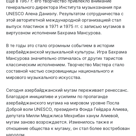
Еще в 1967 г. его творчество привлекло внимание
генерального директора Института музыкознания при
UNESCO Алена Даниэлу. Результатом сотрудничества с
этой авторитетной международной организацией стал
выпуск пластинок в 1971 и 1975 гг. с записью мугамов в
виртуозном исполнении Бахрама Мансурова.
В те годы это стало огромным событием в истории
азербайджанской музыкальной культуры. Игра Бахрама
Мансурова значительно отличалась от других таристов
классическим исполнением. Творчество Мастера стало
составной частью сокровищницы национального и
мирового музыкального искусства.
Сегодня азербайджанский мугам переживает ренессанс.
Благодаря инициативе и усилиям по пропаганде
азербайджанского мугама на мировом уровне Посла
Доброй воли UNESCO, президента Фонда Гейдара Алиева,
депутата Милли Меджлиса Мехрибан ханум Aлиeвой,
мугам заново возрождается. Изменилось также и
отношение общества к мугаму, он стал более востребован
народом.