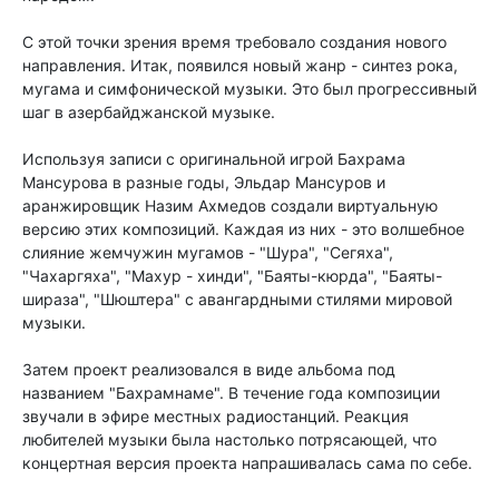
С этой точки зрения время требовало создания нового
направления. Итак, появился новый жанр - синтез рока,
мугама и симфонической музыки. Это был прогрессивный
шаг в азербайджанской музыке.
Используя записи с оригинальной игрой Бахрама
Мансурова в разные годы, Эльдар Мансуров и
аранжировщик Назим Ахмедов создали виртуальную
версию этих композиций. Каждая из них - это волшебное
слияние жемчужин мугамов - "Шура", "Сегяха",
"Чахаргяха", "Махур - хинди", "Баяты-кюрда", "Баяты-
шираза", "Шюштера" с авангардными стилями мировой
музыки.
Затем проект реализовался в виде альбома под
названием "Бахрамнаме". В течение года композиции
звучали в эфире местных радиостанций. Реакция
любителей музыки была настолько потрясающей, что
концертная версия проекта напрашивалась сама по себе.