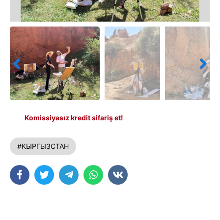
Komissiyasız kredit sifariş et!
#КЫРГЫЗСТАН