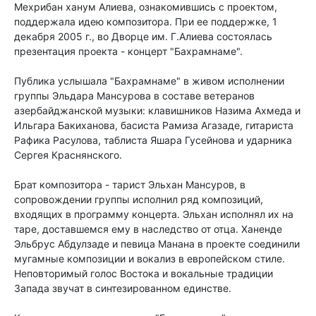
Мехрибан ханум Aлиeва, ознакомившись с проектом,
поддержала идею композитора. При ее поддержке, 1
декабря 2005 г., во Дворце им. Г.Алиева состоялась
презентация проекта - концерт "Бахрамнаме".
Публика услышала "Бахрамнаме" в живом исполнении
группы Эльдара Мансурова в составе ветеранов
азербайджанской музыки: клавишников Назима Ахмеда и
Ильгара Бакиханова, басиста Рамиза Агазаде, гитариста
Рафика Расулова, таблиста Яшара Гусейнова и ударника
Сергея Краснянского.
Брат композитора - тарист Эльхан Мансуров, в
сопровождении группы исполнил ряд композиций,
входящих в программу концерта. Эльхан исполнял их на
таре, доставшемся ему в наследство от отца. Ханенде
Эльбрус Абдулзаде и певица Манана в проекте соединили
мугамные композиции и вокализ в европейском стиле.
Неповторимый голос Востока и вокальные традиции
Запада звучат в синтезированном единстве.