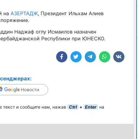
й на
АЗЕРТАДЖ
, Президент Ильхам Алиев
споряжение.
ддин Наджаф оглу Исмаилов назначен
зербайджанской Республики при ЮНЕСКО.
ссенджерах:
е текст и сообщите нам, нажав
Ctrl
+
Enter
на