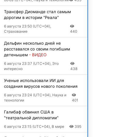
Трансфер Диоманде стал самым
дорогим в истории "Реала"
6 августа 23:50 (UTC+04),
Страхование
440
Дельфин несколько дней не
расставался со своим погибшим
детенышем
- ВИДЕО
6 августа 23:37 (UTC+04), Это
интересно
438
Ученые использовали ИИ для
создания вирусов нового поколения
6 августа 23:24 (UTC+04), Наука и
технологии
401
Галибаф обвинил США в
"театральной дипломатии"
6 августа 23:15 (UTC+04), В мире
395