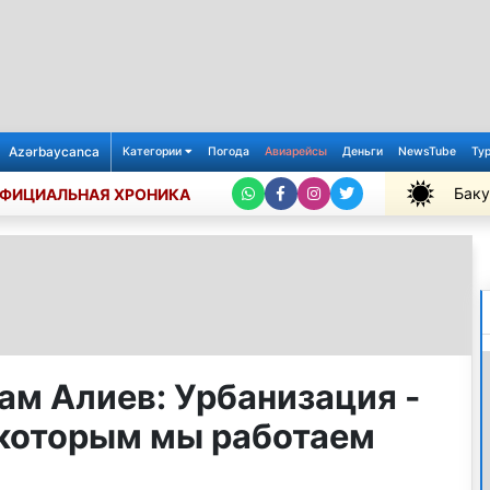
Azərbaycanca
Категории
Погода
Авиарейсы
Деньги
NewsTube
Ту
Баку
ФИЦИАЛЬНАЯ ХРОНИКА
+27℃
ам Алиев: Урбанизация -
д которым мы работаем