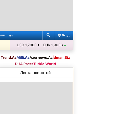
Вход
ризм
USD 1,7000
EUR 1,9633
Trend.Az
Milli.Az
Azernews.Az
İdman.Biz
DHA Press
Turkic.World
Лента новостей