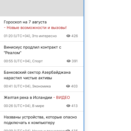
Гороскоп на 7 августа
- Новые возможности и вызовы!
01:20 (UTC+04), Это интересно
426
Винисиус продлил контракт с
"Реалом"
00:55 (UTC+04), Спорт
391
Банковский сектор Азербайджана
нарастил чистые активы
00:41 (UTC+04), Экономика
403
Желтая река в Исландии
- ВИДЕО
00:26 (UTC+04), В мире
413
Названы устройства, которые опасно
подключать к компьютеру
00:09 (UTC+04), Наука и технологии
435