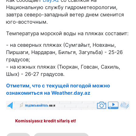
Как сообщает
Day.Az
со ссылкой на
Национальную службу гидрометеорологии,
завтра северо-западный ветер днем сменится
юго-восточным.
Температура морской воды на пляжах составит:
- на северных пляжах (Сумгайыт, Новханы,
Пиршаги, Нардаран, Бильгя, Загульба) - 25-26
градусов;
- на южных пляжах (Тюркан, Говсан, Сахиль,
Шых) - 26-27 градусов.
Отметим, что с текущей погодой можно
ознакомиться на Weather.day.az
Komissiyasız kredit sifariş et!