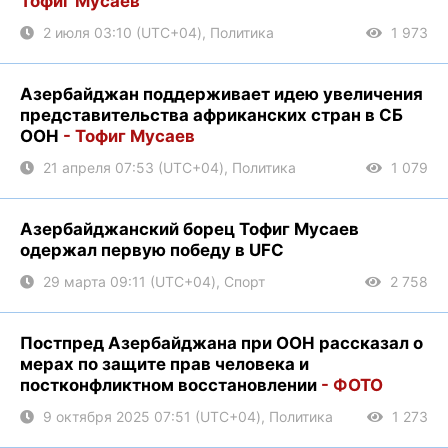
Тофиг Мусаев
2 июля 03:10 (UTC+04), Политика
1 973
Азербайджан поддерживает идею увеличения
представительства африканских стран в СБ
ООН
- Тофиг Мусаев
21 апреля 07:53 (UTC+04), Политика
1 079
Азербайджанский борец ​​Тофиг Мусаев
одержал первую победу в UFC
29 марта 09:11 (UTC+04), Спорт
2 758
Постпред Азербайджана при ООН рассказал о
мерах по защите прав человека и
постконфликтном восстановлении
- ФОТО
9 октября 2025 07:51 (UTC+04), Политика
1 273