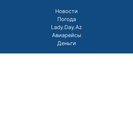
Новости
Погода
Lady.Day.Az
Авиарейсы
Деньги
О нас
Контакты
Правила использования материалов
Политика конфиденциальности
Написать в редакцию
Размещение рекламы
RSS
Наш Азербайджан: Вместе мы сила
Мой Баку