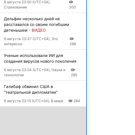
6 августа 23:50 (UTC+04),
Страхование
303
Дельфин несколько дней не
расставался со своим погибшим
детенышем
- ВИДЕО
6 августа 23:37 (UTC+04), Это
интересно
298
Ученые использовали ИИ для
создания вирусов нового поколения
6 августа 23:24 (UTC+04), Наука и
технологии
285
Галибаф обвинил США в
"театральной дипломатии"
6 августа 23:15 (UTC+04), В мире
284