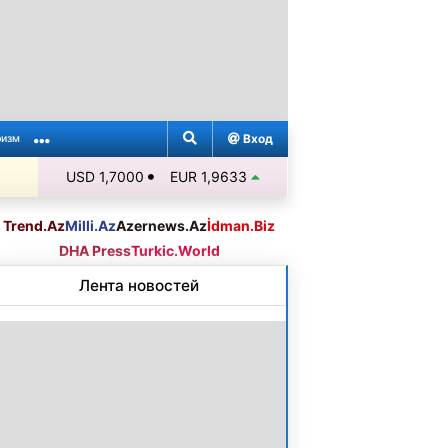
Вход
ризм
USD 1,7000
EUR 1,9633
Trend.Az
Milli.Az
Azernews.Az
İdman.Biz
DHA Press
Turkic.World
Лента новостей