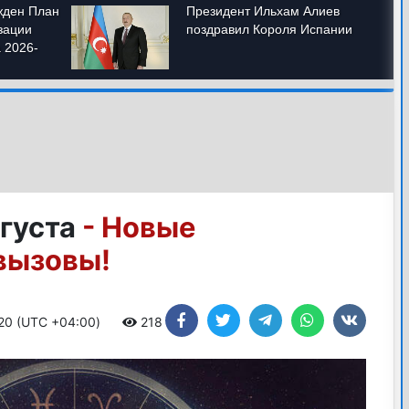
вгуста
- Новые
вызовы!
:20 (UTC +04:00)
218