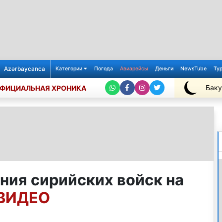
Azərbaycanca
Категории
Погода
Авиарейсы
Деньги
NewsTube
Ту
Баку
ФИЦИАЛЬНАЯ ХРОНИКА
+26℃
ния сирийских войск на
 ВИДЕО