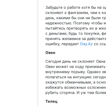
Забудьте о работе хотя бы на 
склоняют к фантазиям, чем к к
день, какими бы они ни были г
надежностью. Поэтому чтобы и
пытайтесь претворять их в жи
с деньгами, будь то покупки, 
принять желаемое за действит
ошибку, передает
Day.Az
со ссы
Овен
Сегодня день не склоняет Овна
Овен может на ходу принимать
внутреннему порыву. Однако зв
полагаться на интуицию сегодня
окажутся обманчивыми, а осно
избежать возможных осложнени
рубить сгоряча. И уж тем боле
Телец