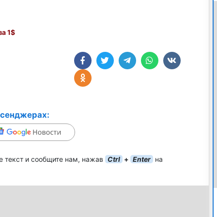
а 1$
ссенджерах:
е текст и сообщите нам, нажав
Ctrl
+
Enter
на