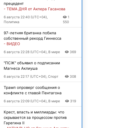
прецедент
- ТЕМА ДНЯ от Акпера Гасанова
6 августа 22:40 (UTC+04),
1
Политика
550
97-летняя британка побила
собственный рекорд Гиннесса
- ВИДЕО
6 августа 22:28 (UTC+04), В мире
369
"ПСЖ" объявил о подписании
Магнеса Аклиуша
6 августа 22:17 (UTC+04), Спорт
308
Трамп опроверг сообщения о
конфликте с главой Пентагона
6 августа 22:09 (UTC+04), В мире
319
Крест, власть и миллиарды: что
скрывается за процессом против
Гарегина II