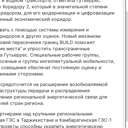
и водном транспорте, отметила Гутьеррес.
 Коридору 2, который в значительной степени
ридором, для его модернизации и цифровизации
енный экономический коридор.
вать с помощью системы измерения и
ридоров и других оценок. Новый механизм
овий пересечения границ BUILD поможет
ие места" и упростить трансграничные
а Гутьеррес. Специальные рабочие группы,
рожные и группы интеллектуальной мобильности,
 совещания обеспечат постоянную оценку и
анными сторонами.
осредоточится на расширении возобновляемой
аструктуры передачи и распределения
лении региональной энергетической связи для
лей стран региона.
партнерами над крупными региональными
кая ГЭС в Таджикистане и Камбаратинская ГЭС-1
 проекты способны укрепить энергетическую