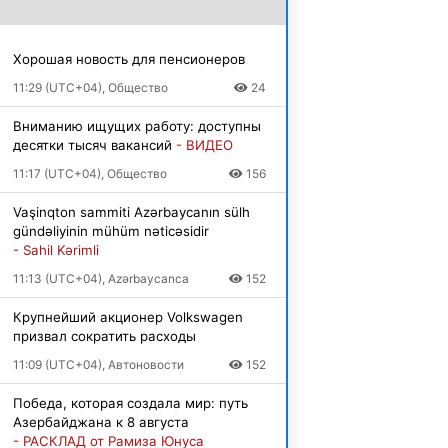
Хорошая новость для пенсионеров
11:29 (UTC+04), Общество
24
Вниманию ищущих работу: доступны
десятки тысяч вакансий
- ВИДЕО
11:17 (UTC+04), Общество
156
Vaşinqton sammiti Azərbaycanın sülh
gündəliyinin mühüm nəticəsidir
- Sahil Kərimli
11:13 (UTC+04), Azərbaycanca
152
Крупнейший акционер Volkswagen
призвал сократить расходы
11:09 (UTC+04), Автоновости
152
Победа, которая создала мир: путь
Азербайджана к 8 августа
- РАСКЛАД от Рамиза Юнуса