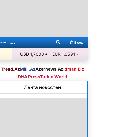
Вход
ризм
USD 1,7000
EUR 1,9591
Trend.Az
Milli.Az
Azernews.Az
İdman.Biz
DHA Press
Turkic.World
Лента новостей