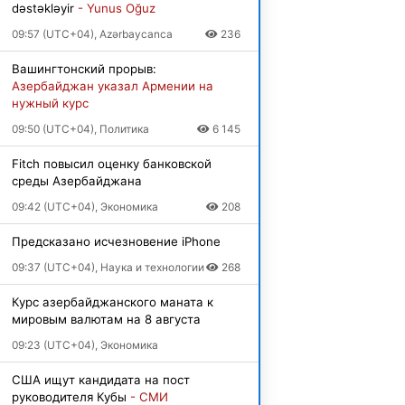
dəstəkləyir
- Yunus Oğuz
09:57 (UTC+04), Azərbaycanca
236
Вашингтонский прорыв:
Азербайджан указал Армении на
нужный курс
09:50 (UTC+04), Политика
6 145
Fitch повысил оценку банковской
среды Азербайджана
09:42 (UTC+04), Экономика
208
Предсказано исчезновение iPhone
09:37 (UTC+04), Наука и технологии
268
Курс азербайджанского маната к
мировым валютам на 8 августа
09:23 (UTC+04), Экономика
США ищут кандидата на пост
руководителя Кубы
- СМИ