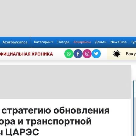
Azərbaycanca
Категории
Погода
Авиарейсы
Деньги
NewsTube
Ту
Баку
ФИЦИАЛЬНАЯ ХРОНИКА
+35℃
 стратегию обновления
ора и транспортной
ы ЦАРЭС