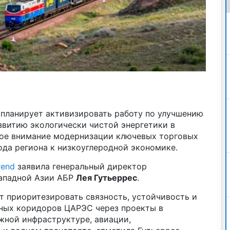
 планирует активизировать работу по улучшению
звитию экологически чистой энергетики в
бое внимание модернизации ключевых торговых
да региона к низкоуглеродной экономике.
rend
заявила генеральный директор
Западной Азии АБР
Лея Гутьеррес
.
т приоритезировать связность, устойчивость и
ных коридоров ЦАРЭС через проекты в
ной инфраструктуре, авиации,