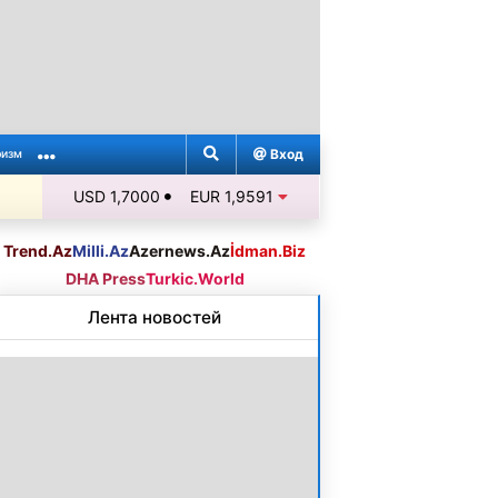
Вход
ризм
USD 1,7000
EUR 1,9591
Trend.Az
Milli.Az
Azernews.Az
İdman.Biz
DHA Press
Turkic.World
Лента новостей