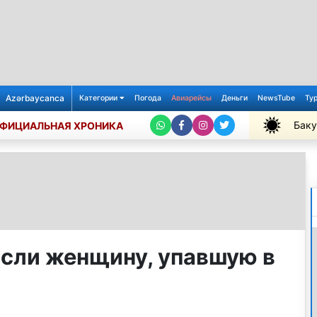
Azərbaycanca
Категории
Погода
Авиарейсы
Деньги
NewsTube
Ту
Баку
ФИЦИАЛЬНАЯ ХРОНИКА
+26℃
сли женщину, упавшую в