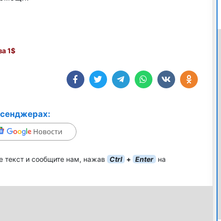
а 1$
ссенджерах:
е текст и сообщите нам, нажав
Ctrl
+
Enter
на