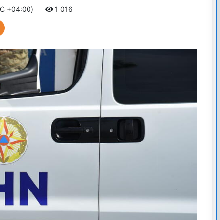
TC +04:00)
1 016