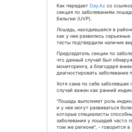
Как передает
Day.Az
со ссылко
секция по заболеваниям лошад
Бельгии (UVP).
Лошадь, находившаяся в районе
как у нее развились серьезны
тесты подтвердили наличие ви
Председатель секции по забол
что данный случай был обнару
мониторинга, а благодаря вни
диагностировать заболевание 
Хотя сама по себе заболевшая 
случай важен как ранний инди
"Лошадь выполняет роль индика
и у нее могут развиваться бо
которые специалисты способны
заболевания у лошадей часто 
том же регионе", - говорится в