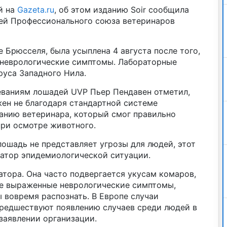
й на
Gazeta.ru
, об этом изданию Soir сообщила
ей Профессионального союза ветеринаров
 Брюсселя, была усыплена 4 августа после того,
е неврологические симптомы. Лабораторные
руса Западного Нила.
еваниям лошадей UVP Пьер Пендавен отметил,
жен не благодаря стандартной системе
манию ветеринара, который смог правильно
при осмотре животного.
лошадь не представляет угрозы для людей, этот
катор эпидемиологической ситуации.
тора. Она часто подвергается укусам комаров,
лее выраженные неврологические симптомы,
 вовремя распознать. В Европе случаи
предшествуют появлению случаев среди людей в
 заявлении организации.