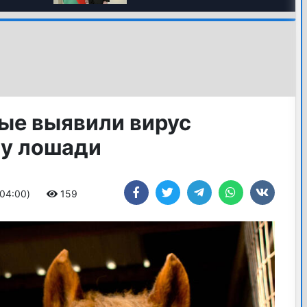
вые выявили вирус
 у лошади
+04:00)
159