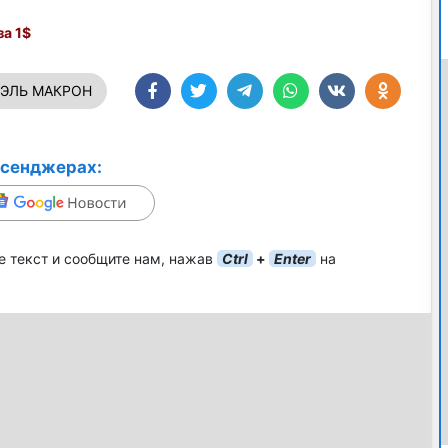
а 1$
ЭЛЬ МАКРОН
ссенджерах:
е текст и сообщите нам, нажав
Ctrl
+
Enter
на