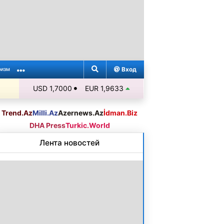
Вход
ризм
USD 1,7000
EUR 1,9633
Trend.Az
Milli.Az
Azernews.Az
İdman.Biz
DHA Press
Turkic.World
Лента новостей