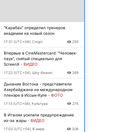
"Карабах" определил тренеров
академии на новый сезон
17:31 (UTC+04), Спорт
259
Впервые в CineMastercard: "Человек-
паук", снятый специально для
ScreenX
- ВИДЕО
17:22 (UTC+04), Шоу-бизнес
269
Дыхание Востока - представители
Азербайджана на международном
пленэре в Иссык-Куле
- ФОТО
17:15 (UTC+04), Культура
276
В Италии усилили предупреждение
из-за жары
- ВИДЕО
17:03 (UTC+04), В мире
306