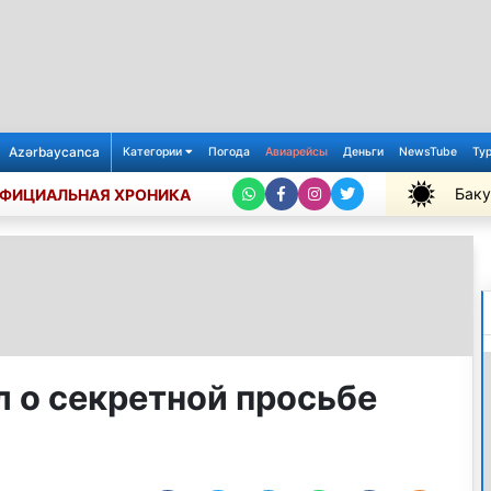
Azərbaycanca
Категории
Погода
Авиарейсы
Деньги
NewsTube
Ту
Баку
ФИЦИАЛЬНАЯ ХРОНИКА
+28℃
л о секретной просьбе