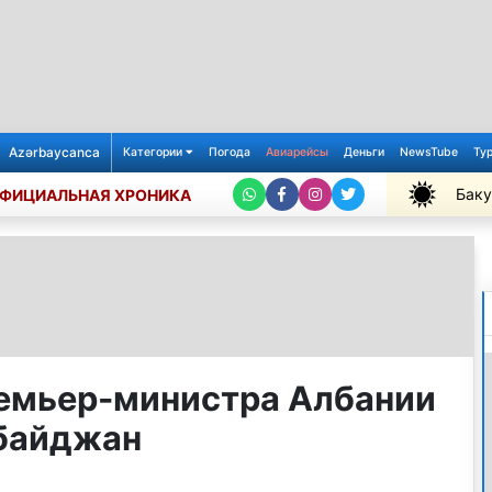
Azərbaycanca
Категории
Погода
Авиарейсы
Деньги
NewsTube
Ту
Баку
ФИЦИАЛЬНАЯ ХРОНИКА
+32℃
емьер-министра Албании
рбайджан