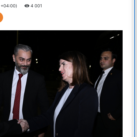
C +04:00)
4 001