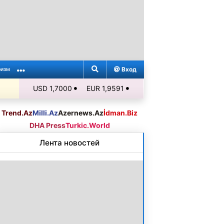
Вход
ризм
USD 1,7000
EUR 1,9591
Trend.Az
Milli.Az
Azernews.Az
İdman.Biz
DHA Press
Turkic.World
Лента новостей