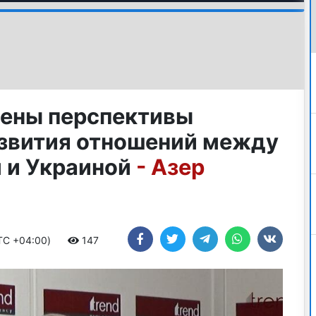
чены перспективы
звития отношений между
 и Украиной
- Азер
UTC +04:00)
147