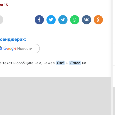
а 1$
ссенджерах:
е текст и сообщите нам, нажав
Ctrl
+
Enter
на