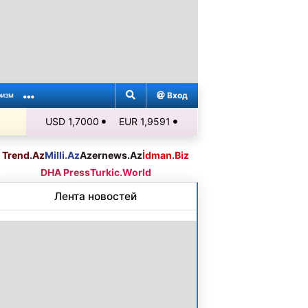
Вход
ризм
USD 1,7000
EUR 1,9591
Trend.Az
Milli.Az
Azernews.Az
İdman.Biz
DHA Press
Turkic.World
Лента новостей