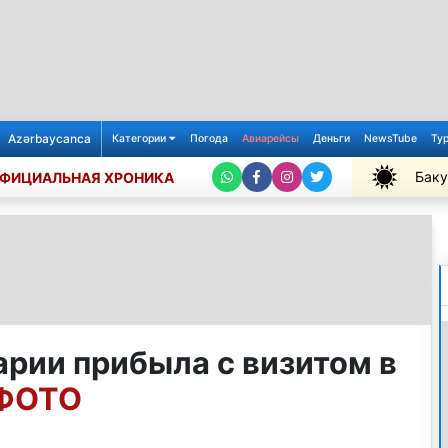
Azərbaycanca
Категории
Погода
Авиарейсы
Деньги
NewsTube
Ту
Баку
ФИЦИАЛЬНАЯ ХРОНИКА
+36℃
арии прибыла с визитом в
 ФОТО