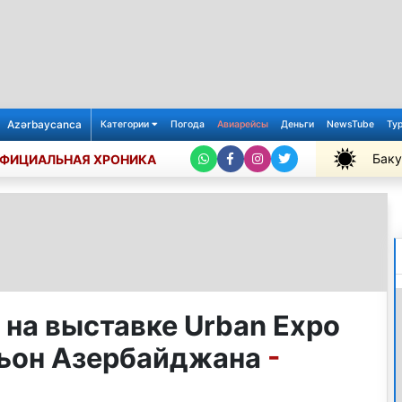
Azərbaycanca
Категории
Погода
Авиарейсы
Деньги
NewsTube
Ту
Баку
ФИЦИАЛЬНАЯ ХРОНИКА
+31℃
 на выставке Urban Expo
льон Азербайджана
-