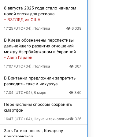
8 августа 2025 года стало началом
новой эпохи для региона
– ВЗГЛЯД из США
17:25 (UTC+04), Политика
6 039
В Киеве обозначены перспективы
дальнейшего развития отношений
между Азербайджаном и Украиной
- Азер Гараев
17:07 (UTC+04), Политика
307
В Британии предложили запретить
разводить такс и чихуахуа
17:04 (UTC+04), В мире
340
Перечислены способы сохранить
смартфон
16:47 (UTC+04), Наука и технологии
326
Зять Гагика пошел, Кочаряну
приготовиться