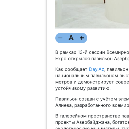
В рамках 13-й сессии Всемирно
Expo открылся павильон Азерб
Как сообщает
Day.Az
, павильо
национальным павильоном выст
метров и демонстрирует совре
устойчивому развитию.
Павильон создан с учётом эле
Алиева, разработанного всеми
В галерейном пространстве па
проекты Азербайджана, богато
экологические инициативы, ту