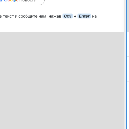
е текст и сообщите нам, нажав
Ctrl
+
Enter
на