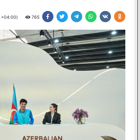
C +04:00)
765