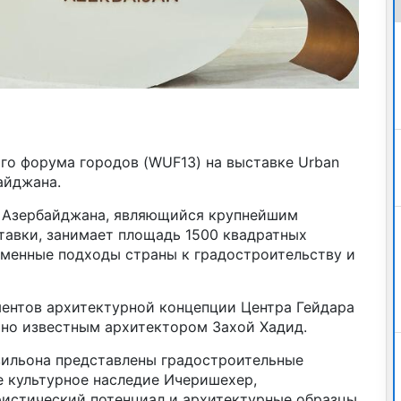
го форума городов (WUF13) на выставке Urban
айджана.
н Азербайджана, являющийся крупнейшим
авки, занимает площадь 1500 квадратных
менные подходы страны к градостроительству и
ментов архитектурной концепции Центра Гейдара
рно известным архитектором Захой Хадид.
вильона представлены градостроительные
е культурное наследие Ичеришехер,
ристический потенциал и архитектурные образцы