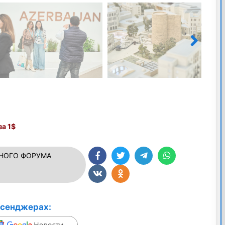
а 1$
НОГО ФОРУМА
ссенджерах: