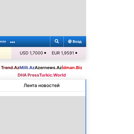
Вход
ризм
USD 1,7000
EUR 1,9591
Trend.Az
Milli.Az
Azernews.Az
İdman.Biz
DHA Press
Turkic.World
Лента новостей