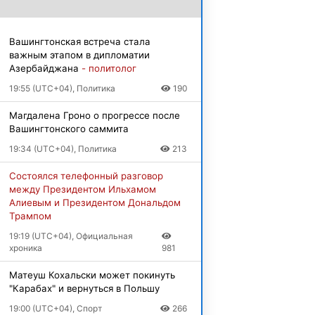
Вашингтонская встреча стала
важным этапом в дипломатии
Азербайджана
- политолог
19:55 (UTC+04), Политика
190
Магдалена Гроно о прогрессе после
Вашингтонского саммита
19:34 (UTC+04), Политика
213
Состоялся телефонный разговор
между Президентом Ильхамом
Алиевым и Президентом Дональдом
Трампом
19:19 (UTC+04), Официальная
хроника
981
Матеуш Кохальски может покинуть
"Карабах" и вернуться в Польшу
19:00 (UTC+04), Спорт
266