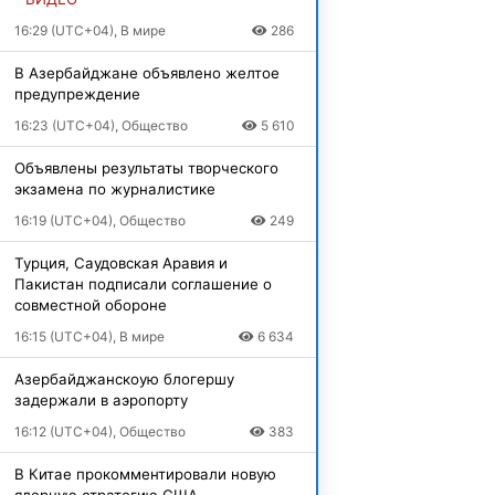
16:29 (UTC+04), В мире
286
В Азербайджане объявлено желтое
предупреждение
16:23 (UTC+04), Общество
5 610
Объявлены результаты творческого
экзамена по журналистике
16:19 (UTC+04), Общество
249
Турция, Саудовская Аравия и
Пакистан подписали соглашение о
совместной обороне
16:15 (UTC+04), В мире
6 634
Азербайджанскоую блогершу
задержали в аэропорту
16:12 (UTC+04), Общество
383
В Китае прокомментировали новую
ядерную стратегию США