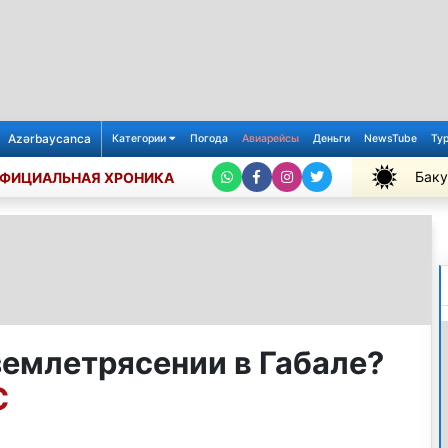
Azərbaycanca
Категории
Погода
Авиарейсы
Деньги
NewsTube
Ту
Баку
ФИЦИАЛЬНАЯ ХРОНИКА
+31℃
землетрясении в Габале?
С