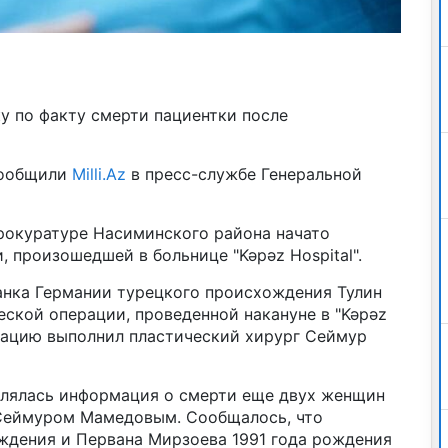
у по факту смерти пациентки после
сообщили
Milli.Az
в пресс-службе Генеральной
рокуратуре Насиминского района начато
, произошедшей в больнице "Kəpəz Hospital".
данка Германии турецкого происхождения Тулин
еской операции, проведенной накануне в "Kəpəz
ерацию выполнил пластический хирург Сеймур
влялась информация о смерти еще двух женщин
 Сеймуром Мамедовым. Сообщалось, что
ждения и Первана Мирзоева 1991 года рождения