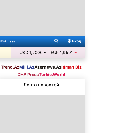
Вход
ризм
USD 1,7000
EUR 1,9591
Trend.Az
Milli.Az
Azernews.Az
İdman.Biz
DHA Press
Turkic.World
Лента новостей