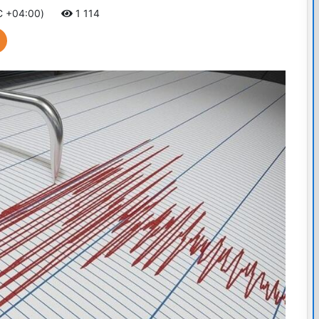
C +04:00)
1 114