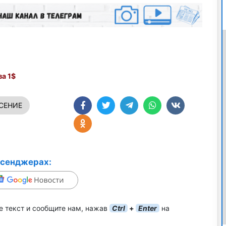
а 1$
СЕНИЕ
ссенджерах:
е текст и сообщите нам, нажав
Ctrl
+
Enter
на