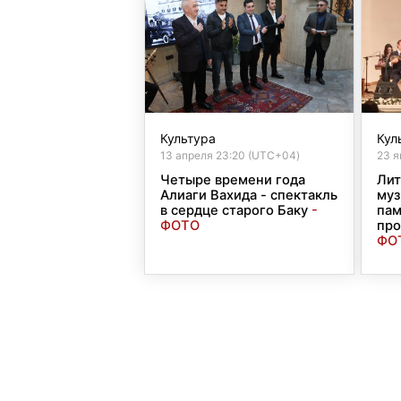
Культура
Кул
13 апреля 23:20 (UTC+04)
23 я
Четыре времени года
Лит
Алиаги Вахида - спектакль
муз
в сердце старого Баку
-
пам
ФОТО
про
ФО