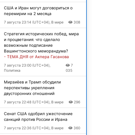
США и Иран могут договориться о
перемирии на 2 месяца
7 августа 23:14 (UTC+04), В мире
308
Стратегия исторических побед, мира
и процветания: что сделало
возможным подписание
Вашингтонского меморандума?
- ТЕМА ДНЯ от Акпера Гасанова
7 августа 23:00 (UTC+04),
7
Политика
035
Мирзиёев и Трамп обсудили
перспективы укрепления
двусторонних отношений
7 августа 22:48 (UTC+04), В мире
296
Сенат США одобрил ужесточение
санкций против России и Ирана
7 августа 22:36 (UTC+04), В мире
360