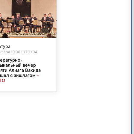
ьтура
нваря 19:00 (UTC+04)
ературно-
ыкальный вечер
яти Алиага Вахида
шел с аншлагом
-
ТО