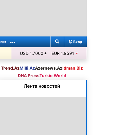
Вход
ризм
USD 1,7000
EUR 1,9591
Trend.Az
Milli.Az
Azernews.Az
İdman.Biz
DHA Press
Turkic.World
Лента новостей