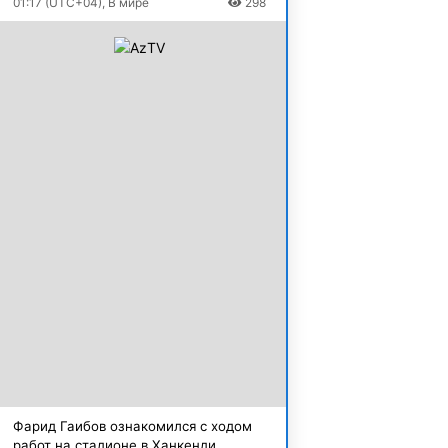
01:17 (UTC+04), В мире
298
Фарид Гаибов ознакомился с ходом
работ на стадионе в Ханкенди