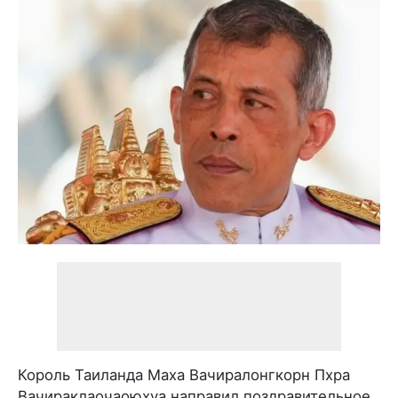
Король Таиланда Маха Вачиралонгкорн Пхра
Вачираклаочаоюхуа направил поздравительное