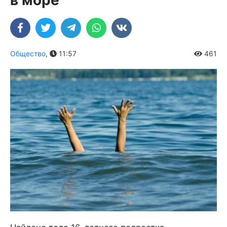
в море
Общество
,
11:57
461