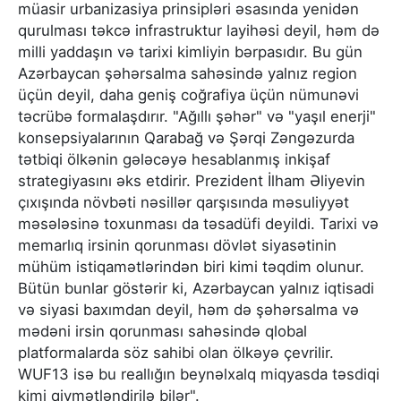
müasir urbanizasiya prinsipləri əsasında yenidən
qurulması təkcə infrastruktur layihəsi deyil, həm də
milli yaddaşın və tarixi kimliyin bərpasıdır. Bu gün
Azərbaycan şəhərsalma sahəsində yalnız region
üçün deyil, daha geniş coğrafiya üçün nümunəvi
təcrübə formalaşdırır. "Ağıllı şəhər" və "yaşıl enerji"
konsepsiyalarının Qarabağ və Şərqi Zəngəzurda
tətbiqi ölkənin gələcəyə hesablanmış inkişaf
strategiyasını əks etdirir. Prezident İlham Əliyevin
çıxışında növbəti nəsillər qarşısında məsuliyyət
məsələsinə toxunması da təsadüfi deyildi. Tarixi və
memarlıq irsinin qorunması dövlət siyasətinin
mühüm istiqamətlərindən biri kimi təqdim olunur.
Bütün bunlar göstərir ki, Azərbaycan yalnız iqtisadi
və siyasi baxımdan deyil, həm də şəhərsalma və
mədəni irsin qorunması sahəsində qlobal
platformalarda söz sahibi olan ölkəyə çevrilir.
WUF13 isə bu reallığın beynəlxalq miqyasda təsdiqi
kimi qiymətləndirilə bilər".