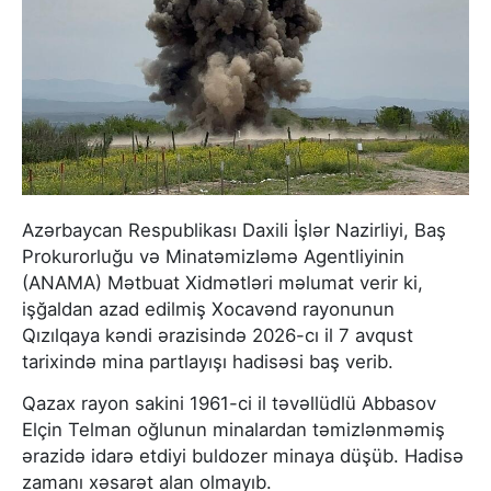
Azərbaycan Respublikası Daxili İşlər Nazirliyi, Baş
Prokurorluğu və Minatəmizləmə Agentliyinin
(ANAMA) Mətbuat Xidmətləri məlumat verir ki,
işğaldan azad edilmiş Xocavənd rayonunun
Qızılqaya kəndi ərazisində 2026-cı il 7 avqust
tarixində mina partlayışı hadisəsi baş verib.
Qazax rayon sakini 1961-ci il təvəllüdlü Abbasov
Elçin Telman oğlunun minalardan təmizlənməmiş
ərazidə idarə etdiyi buldozer minaya düşüb. Hadisə
zamanı xəsarət alan olmayıb.