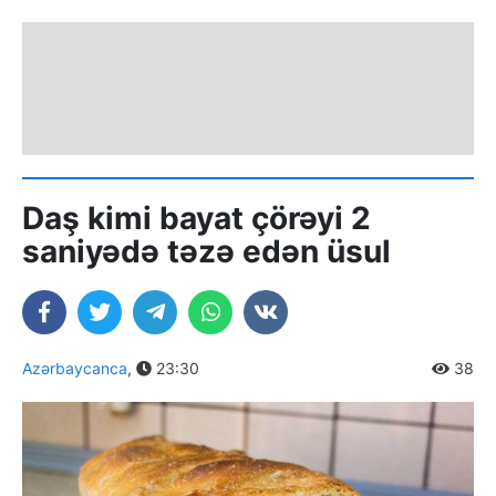
Daş kimi bayat çörəyi 2
saniyədə təzə edən üsul
Azərbaycanca
,
23:30
38