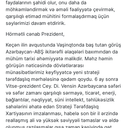
faydalarının şahidi olur, onu daha da
möhkəmləndirmək və əməli fəaliyyətə çevirmək,
qarşılıqlı etimad mühitini formalaşdırmaq üçün
səylərimizi davam etdiririk.
Hörmətli cənab Prezident,
Keçən ilin avqustunda Vaşinqtonda baş tutan görüş
Azərbaycan-ABŞ ikitərəfli əlaqələri baxımından da
mühüm tarixi əhəmiyyətə malikdir. Məhz həmin
görüşün nəticəsində dövlətlərarası
münasibətlərimiz keyfiyyətcə yeni strateji
tərəfdaşlıq mərhələsinə qədəm qoydu. 6 ay sonra
Vitse-prezident Cey. Di. Vensin Azərbaycana səfəri
və səfər zamanı qarşılıqlı sərmayə, ticarət, enerji,
bağlantılar, nəqliyyat, süni intellekt, təhlükəsizlik
sahələrini əhatə edən Strateji Tərəfdaşlıq
Xartiyasının imzalanması, habelə son bir il ərzində
reallaşmış ali və yüksək səviyyəli təmaslar və əldə
olunmuş razılaşmalar qısa zaman kəsiyində qət