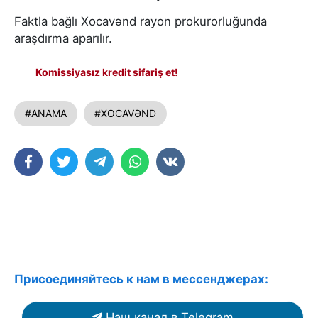
Faktla bağlı Xocavənd rayon prokurorluğunda
araşdırma aparılır.
Komissiyasız kredit sifariş et!
#ANAMA
#XOCAVƏND
Присоединяйтесь к нам в мессенджерах:
Наш канал в Telegram