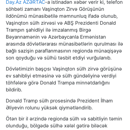
Day.Az
AZƏRTAC
-a istinadən xəbər verir ki, telefon
söhbəti zamanı Vaşinqton Zirvə Görüşünün
ildönümü münasibətilə məmnunluq ifadə olunub,
Vaşinqton sülh zirvəsi və ABŞ Prezidenti Donald
Trampın şahidliyi ilə imzalanmış Birgə
Bəyannamənin və Azərbaycanla Ermənistan
arasında dövlətlərarası münasibətlərin qurulması ilə
bağlı sazişin paraflanmasının regionda münaqişəyə
son qoyduğu və sülhü təsbit etdiyi vurğulanıb.
Dövlətimizin başçısı Vaşinqton sülh zirvə görüşünə
ev sahibliyi etməsinə və sülh gündəliyinə verdiyi
töhfələrə görə Donald Trampa minnətdarlığını
bildirib.
Donald Tramp sülh prosesində Prezident İlham
Əliyevin rolunu yüksək qiymətləndirib.
Ötən bir il ərzində regionda sülh və sabitliyin təmin
olunduğu, bölgədə sülhə xələl gətirə biləcək