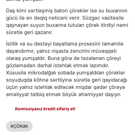
Daş kimi sərtləşmiş baton çörəklər isə su buxarının
gücü ilə ən dəqiq nəticəni verir. Süzgəc vasitəsilə
qaynayan suyun buxarına tutulan çörək itirdiyi nəmi
sürətlə geri qazanır.
İstilik və su dəstəyi bayatlama prosesini tamamilə
dayandırmır, yalnız nişasta zəncirini müvəqqəti
olaraq yumşaldır. Buna görə də təzələnən çörəyi
gözləmədən dərhal istehlak etmək lazımdır.
Xüsusilə mikrodalğalı sobada yumşaldılan çörəklər
soyuduqda köhnə sərtliyinə sürətlə geri qayıdacağı
üçün yalnız istehlak ediləcək miqdar qədər çörəyə
əməliyyat tətbiq etmək böyük əhəmiyyət daşıyır.
Komissiyasız kredit sifariş et!
#ÇÖRƏK