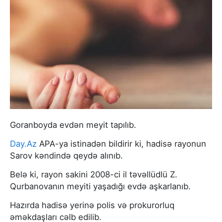
Goranboyda evdən meyit tapılıb.
Day.Az
APA-ya istinadən bildirir ki, hadisə rayonun
Sarov kəndində qeydə alınıb.
Belə ki, rayon sakini 2008-ci il təvəllüdlü Z.
Qurbanovanın meyiti yaşadığı evdə aşkarlanıb.
Hazırda hadisə yerinə polis və prokurorluq
əməkdaşları cəlb edilib.