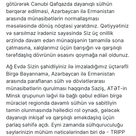
götürərək Cənubi Qafqazda dayanıqlı sülhün
bərqərar edilməsi, Azərbaycan ilə Ermənistan
arasında münasibətlərin normallaşması
məsələsində dönüş nöqtəsi yaratdınız. Qətiyyətiniz
və sarsılmaz iradəniz sayəsində Siz üç onillik
ərzində davam edən münaqişənin tamamilə sona
çatmasına, xalqlarımız üçün barışığın və qarşılıqlı
tərəfdaşlıq dövrünün əsasını qoymağa nail oldunuz.
Ağ Evdə Sizin şahidliyiniz ilə imzaladığımız üçtərəfli
Birgə Bəyannamə, Azərbaycan ilə Ermənistan
arasında paraflanan sülh və dövlətlərarası
münasibətlərin qurulması haqqında Saziş, ATƏT-in
Minsk qrupunun ləğvi ilə bağlı qəbul edilən birgə
müraciət regionda davamlı sülhün və sabitliyin
təmin olunmasında həlledici rol oynadı, gələcək
dayanıqlı inkişaf və qarşılıqlı əməkdaşlıq üçün
parlaq səhifə açdı. Eyni zamanda sülhquruculuğu
səylərinizin mühüm nəticələrindən biri də - TRIPP