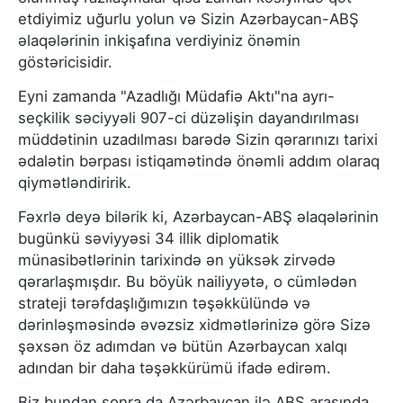
etdiyimiz uğurlu yolun və Sizin Azərbaycan-ABŞ
əlaqələrinin inkişafına verdiyiniz önəmin
göstəricisidir.
Eyni zamanda "Azadlığı Müdafiə Aktı"na ayrı-
seçkilik səciyyəli 907-ci düzəlişin dayandırılması
müddətinin uzadılması barədə Sizin qərarınızı tarixi
ədalətin bərpası istiqamətində önəmli addım olaraq
qiymətləndiririk.
Fəxrlə deyə bilərik ki, Azərbaycan-ABŞ əlaqələrinin
bugünkü səviyyəsi 34 illik diplomatik
münasibətlərinin tarixində ən yüksək zirvədə
qərarlaşmışdır. Bu böyük nailiyyətə, o cümlədən
strateji tərəfdaşlığımızın təşəkkülündə və
dərinləşməsində əvəzsiz xidmətlərinizə görə Sizə
şəxsən öz adımdan və bütün Azərbaycan xalqı
adından bir daha təşəkkürümü ifadə edirəm.
Biz bundan sonra da Azərbaycan ilə ABŞ arasında