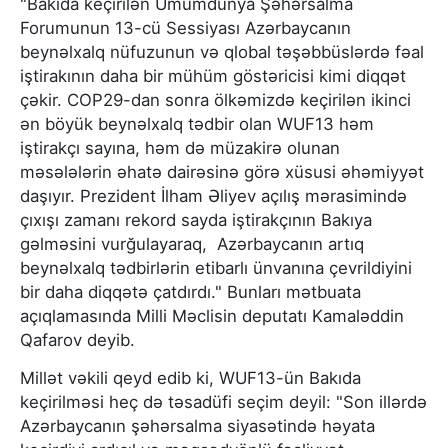
"Bakıda keçirilən Ümumdünya Şəhərsalma
Forumunun 13-cü Sessiyası Azərbaycanın
beynəlxalq nüfuzunun və qlobal təşəbbüslərdə fəal
iştirakının daha bir mühüm göstəricisi kimi diqqət
çəkir. COP29-dan sonra ölkəmizdə keçirilən ikinci
ən böyük beynəlxalq tədbir olan WUF13 həm
iştirakçı sayına, həm də müzakirə olunan
məsələlərin əhatə dairəsinə görə xüsusi əhəmiyyət
daşıyır. Prezident İlham Əliyev açılış mərasimində
çıxışı zamanı rekord sayda iştirakçının Bakıya
gəlməsini vurğulayaraq, Azərbaycanın artıq
beynəlxalq tədbirlərin etibarlı ünvanına çevrildiyini
bir daha diqqətə çatdırdı." Bunları mətbuata
açıqlamasında Milli Məclisin deputatı Kamaləddin
Qafarov deyib.
Millət vəkili qeyd edib ki, WUF13-ün Bakıda
keçirilməsi heç də təsadüfi seçim deyil: "Son illərdə
Azərbaycanın şəhərsalma siyasətində həyata