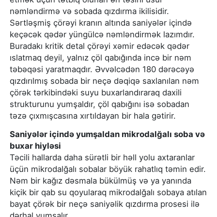
nəmləndirmə və sobada qızdırma ikilisidir.
Sərtləşmiş çörəyi kranın altında saniyələr içində
keçəcək qədər yüngülcə nəmləndirmək lazımdır.
Buradakı kritik detal çörəyi xəmir edəcək qədər
ıslatmaq deyil, yalnız çöl qabığında incə bir nəm
təbəqəsi yaratmaqdır. Əvvəlcədən 180 dərəcəyə
qızdırılmış sobada bir neçə dəqiqə saxlanılan nəm
çörək tərkibindəki suyu buxarlandıraraq daxili
strukturunu yumşaldır, çöl qabığını isə sobadan
təzə çıxmışcasına xırtıldayan bir hala gətirir.
Saniyələr içində yumşaldan mikrodalğalı soba və
buxar hiyləsi
Təcili hallarda daha sürətli bir həll yolu axtaranlar
üçün mikrodalğalı sobalar böyük rahatlıq təmin edir.
Nəm bir kağız dəsmala bükülmüş və ya yanında
kiçik bir qab su qoyularaq mikrodalğalı sobaya atılan
bayat çörək bir neçə saniyəlik qızdırma prosesi ilə
dərhal yumşalır.