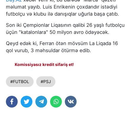
məlumat yayıb. Luis Enrikenin çoxdandır istədiyi
futbolçu və klubu ilə danışıqlar uğurla başa çatıb.
Son iki Çempionlar Liqasının qalibi 26 yaşlı futbolçu
üçün "katalonlara" 50 milyon avro ödəyəcək.
Qeyd edək ki, Ferran ötən mövsüm La Liqada 16
qol vurub, 3 məhsuldar ötürmə edib.
Komissiyasız kredit sifariş et!
#FUTBOL
#PSJ