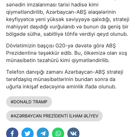
sənədin imzalanması tarixi hadisə kimi
qiymətləndirilib, Azərbaycan-ABŞ əlaqələrinin
keyfiyyətcə yeni yüksək səviyyəyə qalxdığı, strateji
mahiyyət daşıdığı vurğulanıb və bunun da geniş bir
bölgədə sülhə, sabitliyə töhfə verdiyi qeyd olunub.
Dövlətimizin başçısı G20-yə dəvətə görə ABŞ
Prezidentinə təşəkkür edib. Bu, ölkəmizə olan xoş
münasibətin təzahürü kimi qiymətləndirilib.
Telefon danışığı zamanı Azərbaycan-ABŞ strateji
tərəfdaşlıq münasibətlərinin bundan sonra da
uğurla inkişaf edəcəyinə əminlik ifadə olunub.
#DONALD TRAMP
#AZƏRBAYCAN PREZİDENTİ İLHAM ƏLİYEV