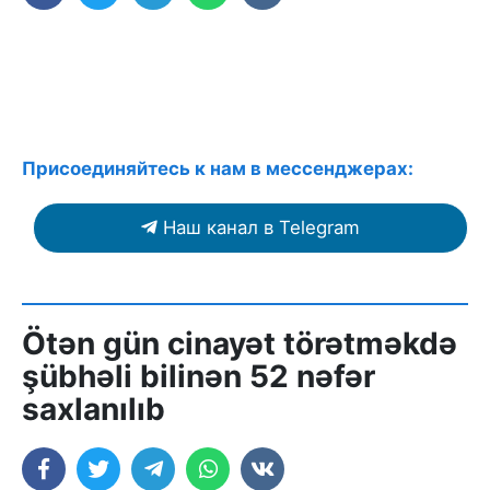
Присоединяйтесь к нам в мессенджерах:
Наш канал в Telegram
Ötən gün cinayət törətməkdə
şübhəli bilinən 52 nəfər
saxlanılıb