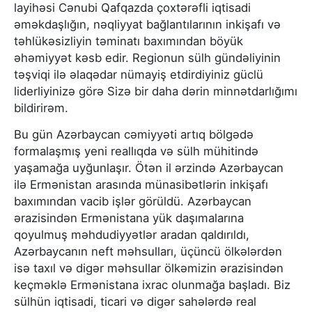
layihəsi Cənubi Qafqazda çoxtərəfli iqtisadi
əməkdaşlığın, nəqliyyat bağlantılarının inkişafı və
təhlükəsizliyin təminatı baxımından böyük
əhəmiyyət kəsb edir. Regionun sülh gündəliyinin
təşviqi ilə əlaqədar nümayiş etdirdiyiniz güclü
liderliyinizə görə Sizə bir daha dərin minnətdarlığımı
bildirirəm.
Bu gün Azərbaycan cəmiyyəti artıq bölgədə
formalaşmış yeni reallıqda və sülh mühitində
yaşamağa uyğunlaşır. Ötən il ərzində Azərbaycan
ilə Ermənistan arasında münasibətlərin inkişafı
baxımından vacib işlər görüldü. Azərbaycan
ərazisindən Ermənistana yük daşımalarına
qoyulmuş məhdudiyyətlər aradan qaldırıldı,
Azərbaycanın neft məhsulları, üçüncü ölkələrdən
isə taxıl və digər məhsullar ölkəmizin ərazisindən
keçməklə Ermənistana ixrac olunmağa başladı. Biz
sülhün iqtisadi, ticari və digər sahələrdə real