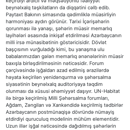
keçirdiyi ardıcıl və məqsədyönlü fəaliyyət
beynəlxalq təşkilatların da diqqətini cəlb edib.
Paytaxt Bakının simasında qədimliklə müasirliyin
harmoniyası aydın görünür. Tarixi İçərişəhərin
qorunması ilə yanaşı, şəhərin müasir memarlıq
layihələri əsasında inkişaf etdirilməsi Azərbaycanın
milli irsə münasibətinin göstəricisidir. Dövlət
başçısının vurğuladığı kimi, bu yanaşma ulu
babalarımızdan gələn memarlıq ənənələrinin müasir
baxışla birləşdirilməsinin nəticəsidir. Forum
çərçivəsində işğaldan azad edilmiş ərazilərdə
həyata keçirilən yenidənqurma və şəhərsalma
siyasətinin beynəlxalq auditoriyaya təqdim
olunması da xüsusi əhəmiyyət daşıyır. UN-Habitat
ilə birgə keçirilmiş Milli Şəhərsalma forumları,
Ağdam, Zəngilan və Xankəndidə keçirilmiş tədbirlər
Azərbaycanın postmünaqişə dövründə nümayiş
etdirdiyi quruculuq modelinin mühüm elementidir.
Uzun illər işğal nəticəsində dağıdılmış şəhərlərin