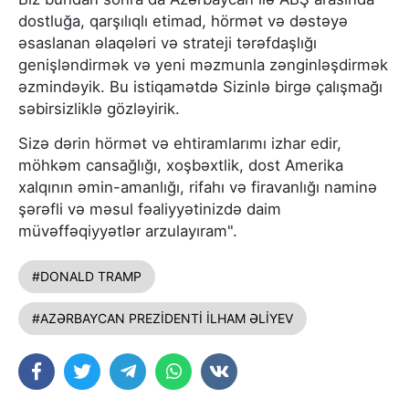
dostluğa, qarşılıqlı etimad, hörmət və dəstəyə
əsaslanan əlaqələri və strateji tərəfdaşlığı
genişləndirmək və yeni məzmunla zənginləşdirmək
əzmindəyik. Bu istiqamətdə Sizinlə birgə çalışmağı
səbirsizliklə gözləyirik.
Sizə dərin hörmət və ehtiramlarımı izhar edir,
möhkəm cansağlığı, xoşbəxtlik, dost Amerika
xalqının əmin-amanlığı, rifahı və firavanlığı naminə
şərəfli və məsul fəaliyyətinizdə daim
müvəffəqiyyətlər arzulayıram".
#DONALD TRAMP
#AZƏRBAYCAN PREZİDENTİ İLHAM ƏLİYEV