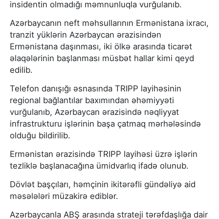
insidentin olmadığı məmnunluqla vurğulanıb.
Azərbaycanın neft məhsullarının Ermənistana ixracı,
tranzit yüklərin Azərbaycan ərazisindən
Ermənistana daşınması, iki ölkə arasında ticarət
əlaqələrinin başlanması müsbət hallar kimi qeyd
edilib.
Telefon danışığı əsnasında TRIPP layihəsinin
regional bağlantılar baxımından əhəmiyyəti
vurğulanıb, Azərbaycan ərazisində nəqliyyat
infrastrukturu işlərinin başa çatmaq mərhələsində
olduğu bildirilib.
Ermənistan ərazisində TRIPP layihəsi üzrə işlərin
tezliklə başlanacağına ümidvarlıq ifadə olunub.
Dövlət başçıları, həmçinin ikitərəfli gündəliyə aid
məsələləri müzakirə ediblər.
Azərbaycanla ABŞ arasında strateji tərəfdaşlığa dair