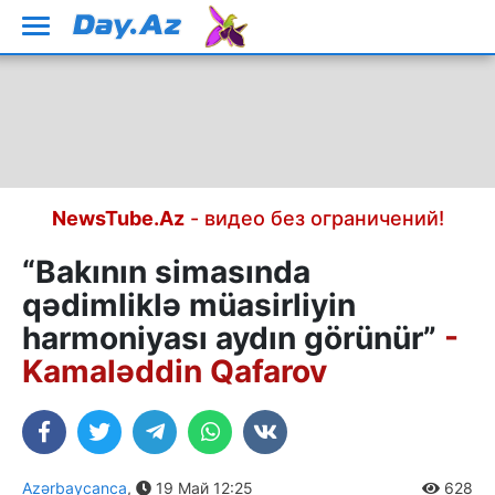
NewsTube.Az
- видео без ограничений!
“Bakının simasında
qədimliklə müasirliyin
harmoniyası aydın görünür”
-
Kamaləddin Qafarov
Azərbaycanca
,
19 Май 12:25
628