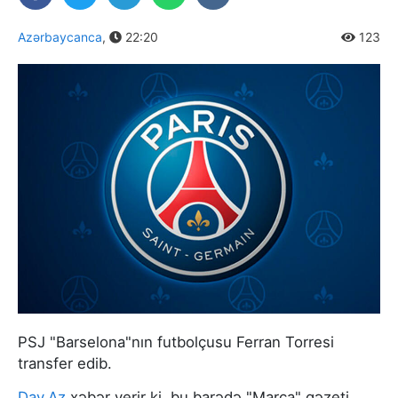
Azərbaycanca
,
22:20
123
PSJ "Barselona"nın futbolçusu Ferran Torresi
transfer edib.
Day.Az
xəbər verir ki, bu barədə "Marca" qəzeti