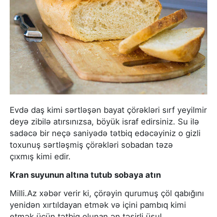
Evdə daş kimi sərtləşən bayat çörəkləri sırf yeyilmir
deyə zibilə atırsınızsa, böyük israf edirsiniz. Su ilə
sadəcə bir neçə saniyədə tətbiq edəcəyiniz o gizli
toxunuş sərtləşmiş çörəkləri sobadan təzə
çıxmış kimi edir.
Kran suyunun altına tutub sobaya atın
Milli.Az xəbər verir ki, çörəyin qurumuş çöl qabığını
yenidən xırtıldayan etmək və içini pambıq kimi
etmək üçün tətbiq olunan ən təsirli üsul