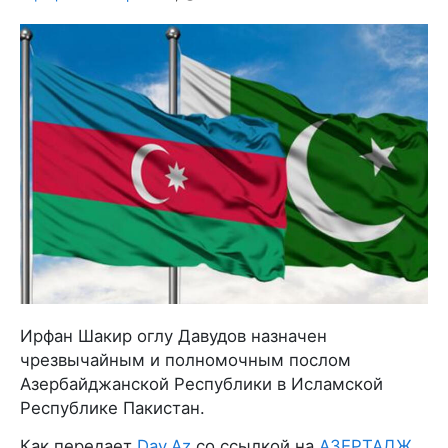
Ирфан Шакир оглу Давудов назначен
чрезвычайным и полномочным послом
Азербайджанской Республики в Исламской
Республике Пакистан.
Как передает
Day.Az
со ссылкой на
АЗЕРТАДЖ
,