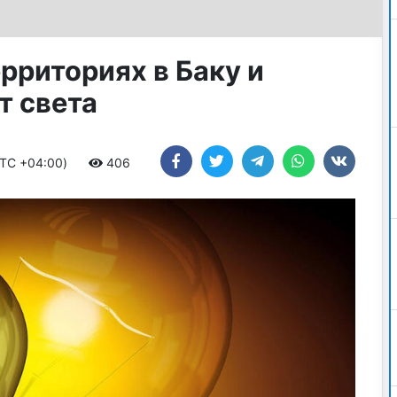
рриториях в Баку и
т света
UTC +04:00)
406