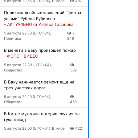
5 августа 22:55 (UTC+04), В мире
487
Политика двойных заявлений: "финты
ушами" Рубена Рубиняна
- АКТУАЛЬНО от Акпера Гасанова
5 августа 22:50 (UTC+04),
7
Политика
849
В мечети в Баку произошел пожар
- ФОТО - ВИДЕО
5 августа 22:33 (UTC+04),
Общество
502
В Баку начинается ремонт еще на
трех участках дорог
5 августа 22:20 (UTC+04),
Общество
458
В Китае мужчина потерял слух из-за
гула цикад
5 августа 22:00 (UTC+04), В мире
422