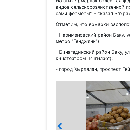
На этих ярмарках более 100 фе
видов сельскохозяйственной п
сами фермеры", - сказал Бахра
Отметим, что ярмарки распол
- Наримановский район Баку, у
метро "Гянджлик");
- Бинагадинский район Баку, у
кинотеатром "Ингилаб");
- город Хырдалан, проспект Гей