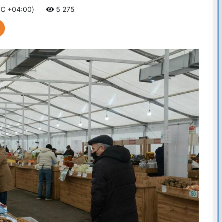
TC +04:00)
5 275