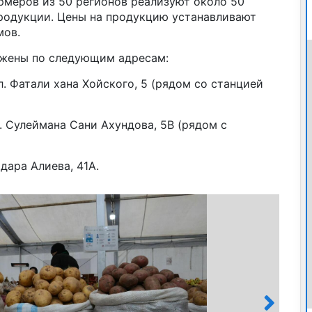
рмеров из 50 регионов реализуют около 50
родукции. Цены на продукцию устанавливают
мов.
ожены по следующим адресам:
л. Фатали хана Хойского, 5 (рядом со станцией
л. Сулеймана Сани Ахундова, 5В (рядом с
дара Алиева, 41А.