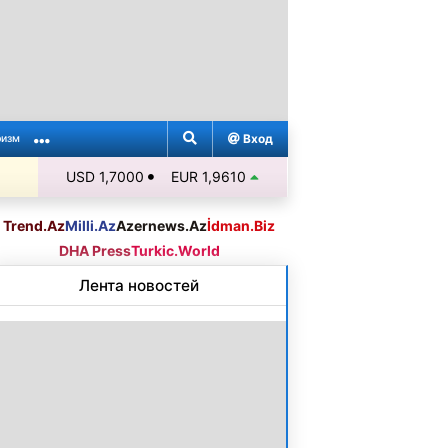
Вход
ризм
USD 1,7000
EUR 1,9610
Trend.Az
Milli.Az
Azernews.Az
İdman.Biz
DHA Press
Turkic.World
Лента новостей