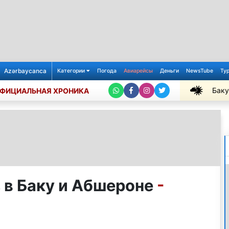
Azərbaycanca
Категории
Погода
Авиарейсы
Деньги
NewsTube
Ту
Баку
ФИЦИАЛЬНАЯ ХРОНИКА
+26℃
 в Баку и Абшероне
-