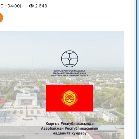
TC +04:00)
2 648