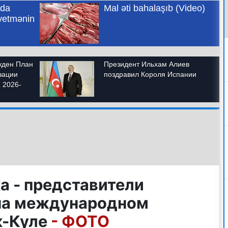
а - представители
на международном
к-Куле
- ФОТО