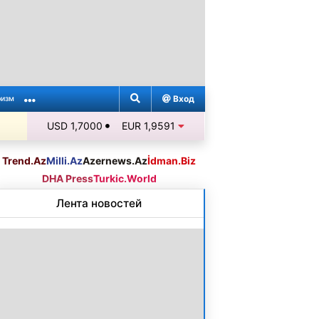
Вход
ризм
USD 1,7000
EUR 1,9591
Trend.Az
Milli.Az
Azernews.Az
İdman.Biz
DHA Press
Turkic.World
Лента новостей