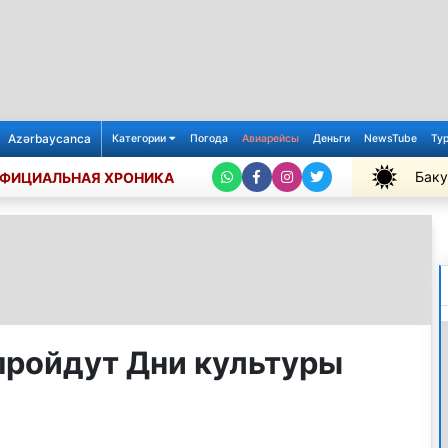
Azərbaycanca
Категории
Погода
Авиарейсы
Деньги
NewsTube
Ту
Баку
ФИЦИАЛЬНАЯ ХРОНИКА
+31℃
пройдут Дни культуры