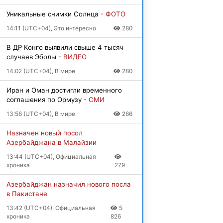
Уникальные снимки Солнца
- ФОТО
14:11 (UTC+04), Это интересно
280
В ДР Конго выявили свыше 4 тысяч
случаев Эболы
- ВИДЕО
14:02 (UTC+04), В мире
280
Иран и Оман достигли временного
соглашения по Ормузу
- СМИ
13:56 (UTC+04), В мире
266
Назначен новый посол
Азербайджана в Малайзии
13:44 (UTC+04), Официальная
хроника
279
Азербайджан назначил нового посла
в Пакистане
13:42 (UTC+04), Официальная
5
хроника
826