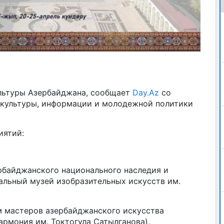
льтуры Азербайджана, сообщает
Day.Az
со
 культуры, информации и молодежной политики
иятий:
ербайджанского национального наследия и
альный музей изобразительных искусств им.
ем мастеров азербайджанского искусства
рмония им. Токтогула Сатылганова).