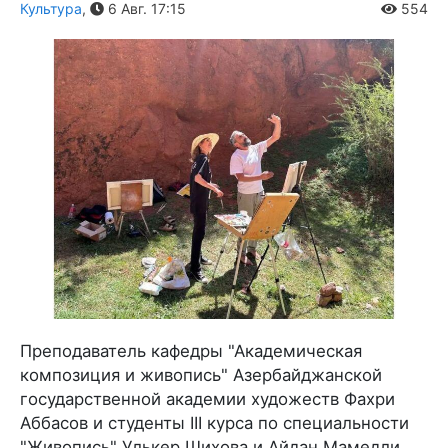
Культура
,
6 Авг. 17:15
554
Преподаватель кафедры "Академическая
композиция и живопись" Азербайджанской
государственной академии художеств Фахри
Аббасов и студенты III курса по специальности
"Живопись" Улькер Шихова и Айдан Мамедли