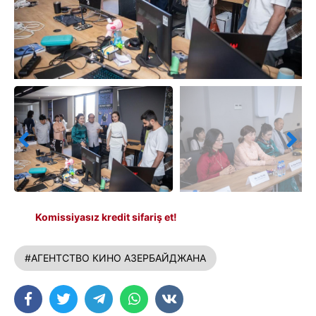
Komissiyasız kredit sifariş et!
#АГЕНТСТВО КИНО АЗЕРБАЙДЖАНА