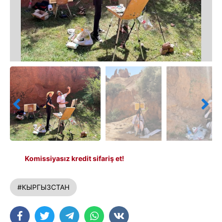
Komissiyasız kredit sifariş et!
#КЫРГЫЗСТАН