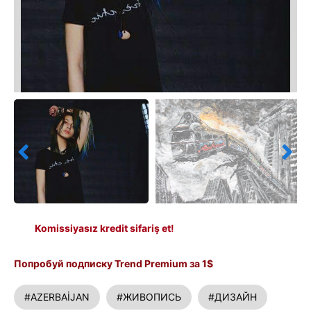
Komissiyasız kredit sifariş et!
Попробуй подписку Trend Premium за 1$
#AZERBAİJAN
#ЖИВОПИСЬ
#ДИЗАЙН