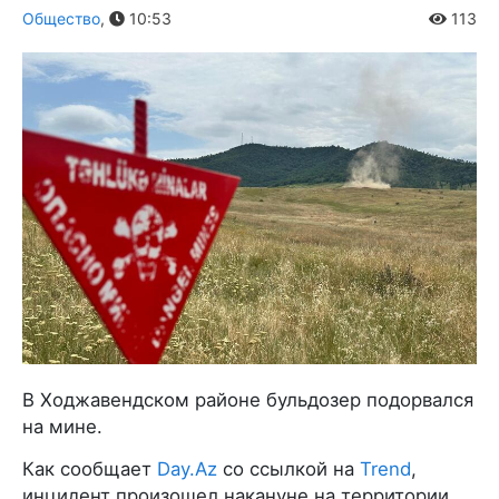
Общество
,
10:53
113
В Ходжавендском районе бульдозер подорвался
на мине.
Как сообщает
Day.Az
со ссылкой на
Trend
,
инцидент произошел накануне на территории