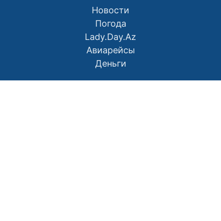
Новости
Погода
Lady.Day.Az
Авиарейсы
Деньги
О нас
Контакты
Правила использования материалов
Политика конфиденциальности
Написать в редакцию
Размещение рекламы
RSS
Наш Азербайджан: Вместе мы сила
Мой Баку