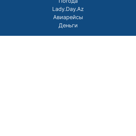
Погода
Lady.Day.Az
Авиарейсы
Деньги
О нас
Контакты
Правила использования материалов
Политика конфиденциальности
Написать в редакцию
Размещение рекламы
RSS
Наш Азербайджан: Вместе мы сила
Мой Баку