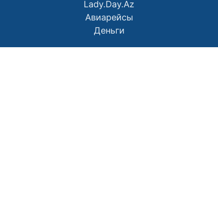
Lady.Day.Az
Авиарейсы
Деньги
О нас
Контакты
Правила использования материалов
Политика конфиденциальности
Написать в редакцию
Размещение рекламы
RSS
Наш Азербайджан: Вместе мы сила
Мой Баку