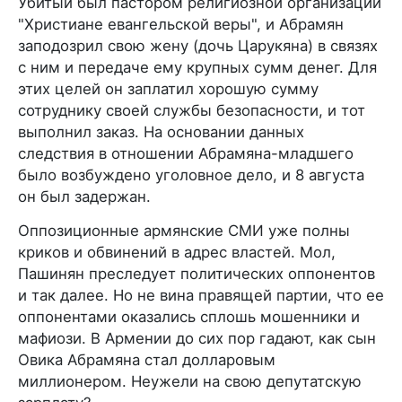
Убитый был пастором религиозной организации
"Христиане евангельской веры", и Абрамян
заподозрил свою жену (дочь Царукяна) в связях
с ним и передаче ему крупных сумм денег. Для
этих целей он заплатил хорошую сумму
сотруднику своей службы безопасности, и тот
выполнил заказ. На основании данных
следствия в отношении Абрамяна-младшего
было возбуждено уголовное дело, и 8 августа
он был задержан.
Оппозиционные армянские СМИ уже полны
криков и обвинений в адрес властей. Мол,
Пашинян преследует политических оппонентов
и так далее. Но не вина правящей партии, что ее
оппонентами оказались сплошь мошенники и
мафиози. В Армении до сих пор гадают, как сын
Овика Абрамяна стал долларовым
миллионером. Неужели на свою депутатскую