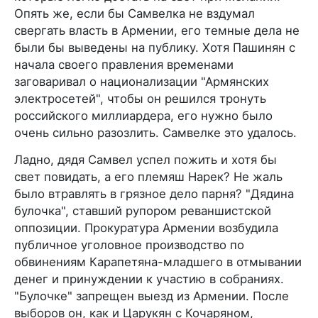
Опять же, если бы Самвелка не вздумал
свергать власть в Армении, его темные дела не
были бы выведены на публику. Хотя Пашинян с
начала своего правления временами
заговаривал о национализации "Армянских
электросетей", чтобы он решился тронуть
российского миллиардера, его нужно было
очень сильно разозлить. Самвелке это удалось.
Ладно, дядя Самвел успел пожить и хотя бы
свет повидать, а его племяш Нарек? Не жаль
было втравлять в грязное дело парня? "Дядина
булочка", ставший рупором реваншистской
оппозиции. Прокуратура Армении возбудила
публичное уголовное производство по
обвинениям Карапетяна-младшего в отмывании
денег и принуждении к участию в собраниях.
"Булочке" запрещен выезд из Армении. После
выборов он, как и Царукян с Кочаряном,