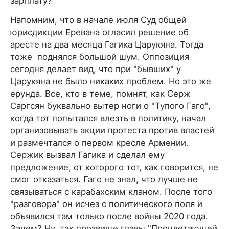
зарплату?
Напомним, что в начале июля Суд общей
юрисдикции Еревана огласил решение об
аресте на два месяца Гагика Царукяна. Тогда
тоже поднялся большой шум. Оппозиция
сегодня делает вид, что при "бывших" у
Царукяна не было никаких проблем. Но это же
ерунда. Все, кто в теме, помнят, как Серж
Саргсян буквально вытер ноги о "Тупого Гаго",
когда тот попытался влезть в политику, начал
организовывать акции протеста против властей
и размечтался о первом кресле Армении.
Сержик вызвал Гагика и сделал ему
предложение, от которого тот, как говорится, не
смог отказаться. Гаго не знал, что лучше не
связываться с карабахским кланом. После того
"разговора" он исчез с политического поля и
объявился там только после войны 2020 года.
Зачем? Ну, так прозвище главы "Процветающей