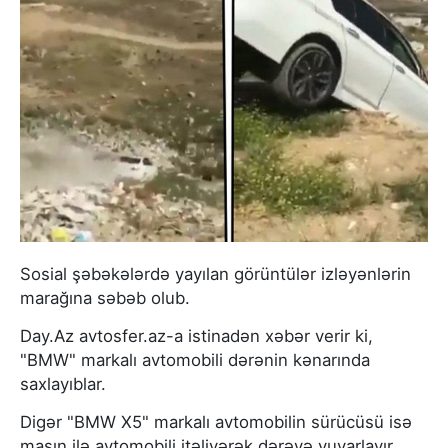
Sosial şəbəkələrdə yayılan görüntülər izləyənlərin
marağına səbəb olub.
Day.Az avtosfer.az-a istinadən xəbər verir ki,
"BMW" markalı avtomobili dərənin kənarında
saxlayıblar.
Digər "BMW X5" markalı avtomobilin sürücüsü isə
maşın ilə avtomobili itəliyərək dərəyə yuvarlayır.