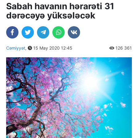
Sabah havanın hərarəti 31
dərəcəyə yüksələcək
Cəmiyyət
,
15 May 2020 12:45
126 361