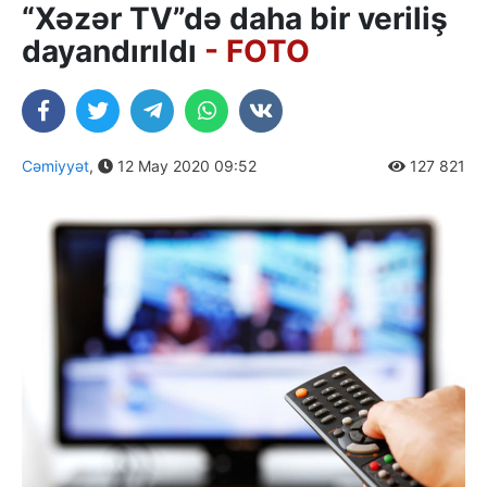
“Xəzər TV”də daha bir veriliş
dayandırıldı
- FOTO
Cəmiyyət
,
12 May 2020 09:52
127 821