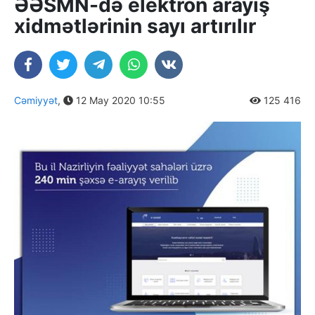
ƏƏSMN-də elektron arayış
xidmətlərinin sayı artırılır
Cəmiyyət
,
12 May 2020 10:55
125 416