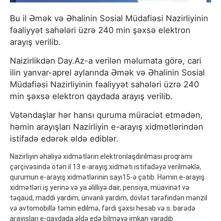
Bu il Əmək və Əhalinin Sosial Müdafiəsi Nazirliyinin
fəaliyyət sahələri üzrə 240 min şəxsə elektron
arayış verilib.
Naizirlikdən Day.Az-a verilən məlumata görə, cari
ilin yanvar-aprel aylarında Əmək və Əhalinin Sosial
Müdafiəsi Nazirliyinin fəaliyyət sahələri üzrə 240
min şəxsə elektron qaydada arayış verilib.
Vətəndaşlar hər hansı quruma müraciət etmədən,
həmin arayışları Nazirliyin e-arayış xidmətlərindən
istifadə edərək əldə ediblər.
Nazirliyin əhaliyə xidmətlərin elektronlaşdırılması proqramı
çərçivəsində ötən il 13 e-arayış xidməti istifadəyə verilməklə,
qurumun e-arayış xidmətlərinin sayı15-ə çatıb. Həmin e-arayış
xidmətləri iş yerinə və ya əlilliyə dair, pensiya, müavinət və
təqaüd, maddi yardım, ünvanlı yardım, dövlət tərəfindən mənzil
və avtomobillə təmin edilmə, fərdi şəxsi hesab və s. barədə
arayışları e-qaydada əldə edə bilməyə imkan yaradıb.