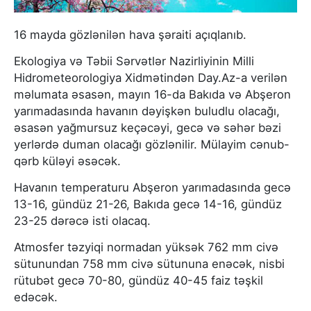
16 mayda gözlənilən hava şəraiti açıqlanıb.
Ekologiya və Təbii Sərvətlər Nazirliyinin Milli
Hidrometeorologiya Xidmətindən Day.Az-a verilən
məlumata əsasən, mayın 16-da Bakıda və Abşeron
yarımadasında havanın dəyişkən buludlu olacağı,
əsasən yağmursuz keçəcəyi, gecə və səhər bəzi
yerlərdə duman olacağı gözlənilir. Mülayim cənub-
qərb küləyi əsəcək.
Havanın temperaturu Abşeron yarımadasında gecə
13-16, gündüz 21-26, Bakıda gecə 14-16, gündüz
23-25 dərəcə isti olacaq.
Atmosfer təzyiqi normadan yüksək 762 mm civə
sütunundan 758 mm civə sütununa enəcək, nisbi
rütubət gecə 70-80, gündüz 40-45 faiz təşkil
edəcək.