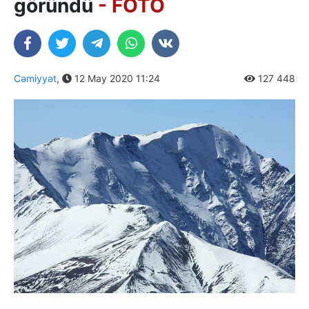
göründü
- FOTO
Cəmiyyət
,
12 May 2020 11:24
127 448