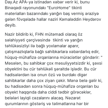
Day.Az APA-ya istinadən xəbər verir ki, bunu
Binəqədi rayonundakı "EuroHome" tikinti
materialları bazarındakı yanğın baş vermiş əraziyə
gələn fövqəladə hallar naziri Kəmaləddin Heydərov
deyib.
Nazir bildirib ki, FHN mütəmadi olaraq öz
səlahiyyəti çərçivəsində tikinti və yanğın
təhlükəsizliyi ilə bağlı yoxlamalar aparır,
çatışmazlıqlarla bağlı sahibkarlara xəbərdarlıq edir,
hüquq-mühafizə orqanlarına müraciətlər göndərir: "
Məsələn, bu sahibkar çox məsuliyyətsizdir ki, şəxsi
obyektini bu cür təhlükəli şəraitdə işlədir. Bu cür
hadisələrdən isə onun özü və burdakı digər
sahibkarlar daha çox ziyan çəkir. Mənə belə gəlir ki,
bu hadisədən sonra hüquq-mühafizə orqanları bu
obyekt haqqında daha ciddi tədbir görəcəklər,
belələri layiqli cəzalarını alacaq. Nəzarət
qurumlarının göstəriş və təlimatlarına hər bir