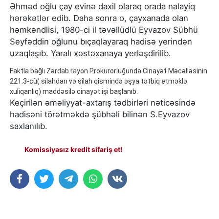
Əhməd oğlu çay evinə daxil olaraq orada nalayiq
hərəkətlər edib. Daha sonra o, çayxanada olan
həmkəndlisi, 1980-ci il təvəllüdlü Eyvazov Sübhü
Seyfəddin oğlunu bıçaqlayaraq hadisə yerindən
uzaqlaşıb. Yaralı xəstəxanaya yerləşdirilib.
Faktla bağlı Zərdab rayon Prokurorluğunda Cinayət Məcəlləsinin
221.3-cü( silahdan və silah qismində əşya tətbiq etməklə
xuliqanlıq) maddəsilə cinayət işi başlanıb.
Keçirilən əməliyyat-axtarış tədbirləri nəticəsində
hadisəni törətməkdə şübhəli bilinən S.Eyvazov
saxlanılıb.
Komissiyasız kredit sifariş et!