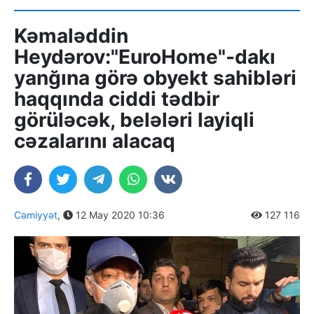
Kəmaləddin
Heydərov:"EuroHome"-dakı
yanğına görə obyekt sahibləri
haqqında ciddi tədbir
görüləcək, belələri layiqli
cəzalarını alacaq
Cəmiyyət
,
12 May 2020 10:36
127 116