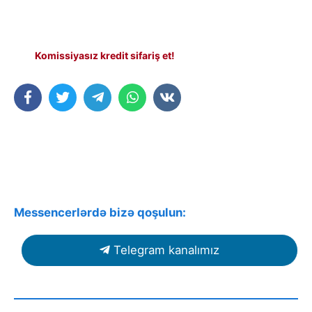
Komissiyasız kredit sifariş et!
Messencerlərdə bizə qoşulun:
Telegram kanalımız