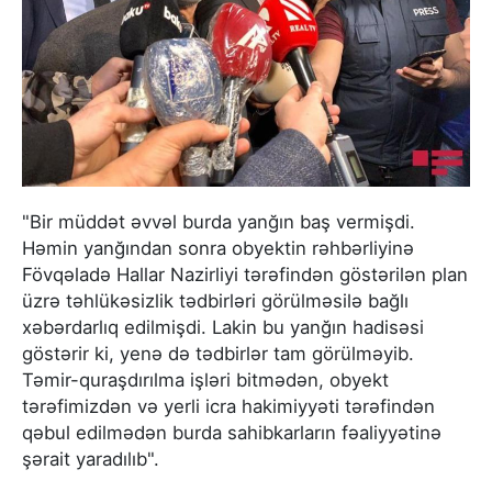
"Bir müddət əvvəl burda yanğın baş vermişdi.
Həmin yanğından sonra obyektin rəhbərliyinə
Fövqəladə Hallar Nazirliyi tərəfindən göstərilən plan
üzrə təhlükəsizlik tədbirləri görülməsilə bağlı
xəbərdarlıq edilmişdi. Lakin bu yanğın hadisəsi
göstərir ki, yenə də tədbirlər tam görülməyib.
Təmir-quraşdırılma işləri bitmədən, obyekt
tərəfimizdən və yerli icra hakimiyyəti tərəfindən
qəbul edilmədən burda sahibkarların fəaliyyətinə
şərait yaradılıb".