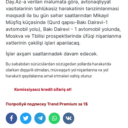
Day.Az-a verilən məlumata görə, avtonəqliyyat
vasitələrinin təhlükəsiz hərəkətinin tənzimlənməsi
məqsədi ilə bu gün səhər saatlarından Mikayıl
Müşfiq küçəsində (Qurd qapısı-Bakı Dairəvi-1
avtomobil yolu), Bakı Dairəvi - 1 avtomobil yolunda,
Moskva və Tbilisi prospektlərində üfüqi nişanlanma
xətlərinin çəkilişi işləri aparılacaq.
İşlər axşam saatlarınadək davam edəcək.
Bu səbəbdən sürücülərdən sözügedən yollarda hərəkətdə
olarkən diqqətli olmaları, müvəqqəti yol nişanlarına və yol
hərəkəti qaydalarına əməl etmələri xahiş olunur.
Komissiyasız kredit sifariş et!
Попробуй подписку Trend Premium за 1$