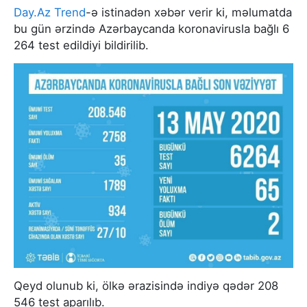
Day.Az
Trend
-ə istinadən xəbər verir ki, məlumatda
bu gün ərzində Azərbaycanda koronavirusla bağlı 6
264 test edildiyi bildirilib.
Qeyd olunub ki, ölkə ərazisində indiyə qədər 208
546 test aparılıb.