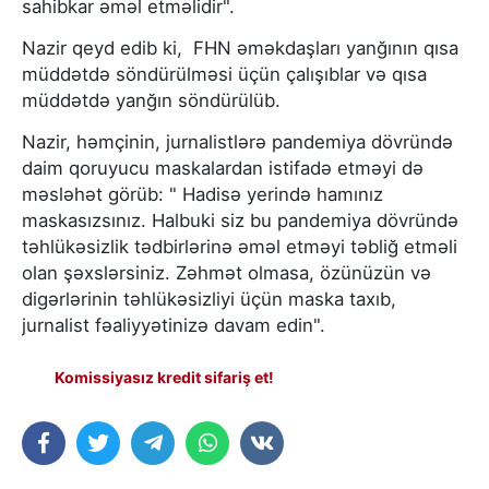
sahibkar əməl etməlidir".
Nazir qeyd edib ki, FHN əməkdaşları yanğının qısa
müddətdə söndürülməsi üçün çalışıblar və qısa
müddətdə yanğın söndürülüb.
Nazir, həmçinin, jurnalistlərə pandemiya dövründə
daim qoruyucu maskalardan istifadə etməyi də
məsləhət görüb: " Hadisə yerində hamınız
maskasızsınız. Halbuki siz bu pandemiya dövründə
təhlükəsizlik tədbirlərinə əməl etməyi təbliğ etməli
olan şəxslərsiniz. Zəhmət olmasa, özünüzün və
digərlərinin təhlükəsizliyi üçün maska taxıb,
jurnalist fəaliyyətinizə davam edin".
Komissiyasız kredit sifariş et!