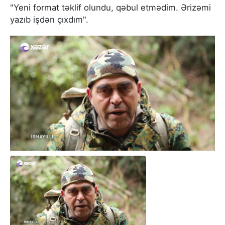
"Yeni format təklif olundu, qəbul etmədim. Ərizəmi
yazıb işdən çıxdım".