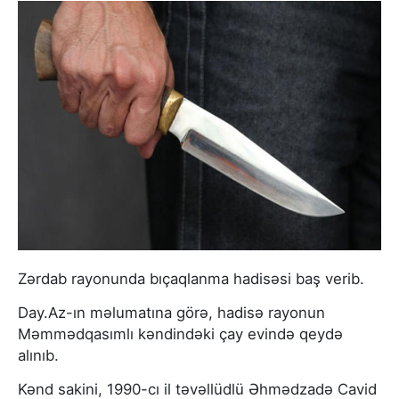
Zərdab rayonunda bıçaqlanma hadisəsi baş verib.
Day.Az-ın məlumatına görə, hadisə rayonun
Məmmədqasımlı kəndindəki çay evində qeydə
alınıb.
Kənd sakini, 1990-cı il təvəllüdlü Əhmədzadə Cavid