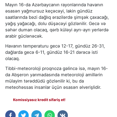
Mayın 16-da Azərbaycanın rayonlarında havanın
əsasən yağmursuz keçəcəyi, lakin gündüz
saatlarında bəzi dağlıq ərazilərdə şimşək çaxacağı,
yağış yağacağı, dolu düşəcəyi gözlənilir. Gecə və
səhər duman olacaq, qərb küləyi ayrı-ayrı yerlərdə
arabir güclənəcək.
Havanın temperaturu gecə 12-17, gündüz 26-31,
dağlarda gecə 6-11, gündüz 16-21 dərəcə isti
olacaq.
Tibbi-meteoroloji proqnoza gəlincə isə, mayın 16-
da Abşeron yarımadasında meteoroloji amillərin
mülayim tərəddüdü gözlənilir ki, bu da
meteohəssas insanlar üçün əsasən əlverişlidir.
Komissiyasız kredit sifariş et!