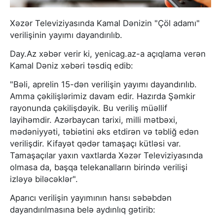
Xəzər Televiziyasında Kamal Dənizin "Çöl adamı"
verilişinin yayımı dayandırılıb.
Day.Az xəbər verir ki, yenicag.az-a açıqlama verən
Kamal Dəniz xəbəri təsdiq edib:
"Bəli, aprelin 15-dən verilişin yayımı dayandırılıb.
Amma çəkilişlərimiz davam edir. Hazırda Şəmkir
rayonunda çəkilişdəyik. Bu veriliş müəllif
layihəmdir. Azərbaycan tarixi, milli mətbəxi,
mədəniyyəti, təbiətini əks etdirən və təbliğ edən
verilişdir. Kifayət qədər tamaşaçı kütləsi var.
Tamaşaçılar yaxın vaxtlarda Xəzər Televiziyasında
olmasa da, başqa telekanalların birində verilişi
izləyə biləcəklər".
Aparıcı verilişin yayımının hansı səbəbdən
dayandırılmasına belə aydınlıq gətirib: