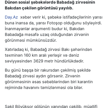
Dünən sosial şəbəkələrdə Babadağ zirvəsinin
Bakıdan çəkilən görüntüsü yayılıb.
Day.Az
xəbər verir ki, şəbəkə istifadəçilərinin yarısı
buna inansa da, yarısı Fotoşop olduğunu söyləyirdi.
İnanmayanlar arqumenti budur ki, Bakıdan
Babadağa məsafə uzaq olduğundan zirvənin
görünməsi mümkünsüzdür.
Xatırladaq ki, Babadağ zirvəsi Bakı şəhərindən
təxminən 160 km aralı yerləşir və dəniz
səviyyəsindən 3629 metr hündürlükdədir.
Bu günü başqa bir rakursdan çəkilmiş şəkildə
Babadağ zirvəsi aydın görsənir. Zirvənin
görünməsinin əsas səbəblərindən biri karantin
rejimində havanını təmizlənməsi ola bilər.
Şəkil Böyükşor gölünün yanından çəkilib, müəllifi