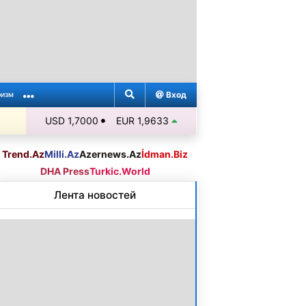
Вход
ризм
USD 1,7000
EUR 1,9633
Trend.Az
Milli.Az
Azernews.Az
İdman.Biz
DHA Press
Turkic.World
Лента новостей