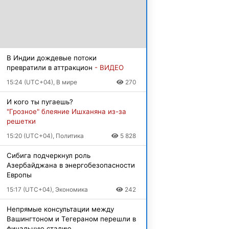
В Индии дождевые потоки
превратили в аттракцион
- ВИДЕО
15:24 (UTC+04), В мире
270
И кого ты пугаешь?
"Грозное" блеяние Ишханяна из-за
решетки
15:20 (UTC+04), Политика
5 828
Сибига подчеркнул роль
Азербайджана в энергобезопасности
Европы
15:17 (UTC+04), Экономика
242
Непрямые консультации между
Вашингтоном и Тегераном перешли в
финальную стадию