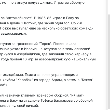
лист, по амплуа полузащитник. Играл за сборную
за "Автомобилист". В 1985-86 играл в Баку за
ел в дубле "Нефтчи", где забил один гол. Со 2-й
. Позже выступал еще за несколько советских команд-
е задерживался.
ступал за грозненский "Терек". После начала
зном уехал в Израиль, выступал за в тель-авивский
вернулся в Азербайджан, где закончил свою карьеру в
6 года провёл 16 игр за азербайджанскую национальную
 с молодёжью. Позже занялся управляющими
клубом "Карабах" из города Агдам, а затем в "Кяпяз"
жа").
ыл назначен главным тренером сборной. 1-й матч
ела в Баку на стадионе Тофика Бахрамова со сборной
илась нулевой ничьей.