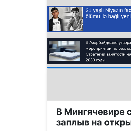
В Мингячевире 
заплыв на откр