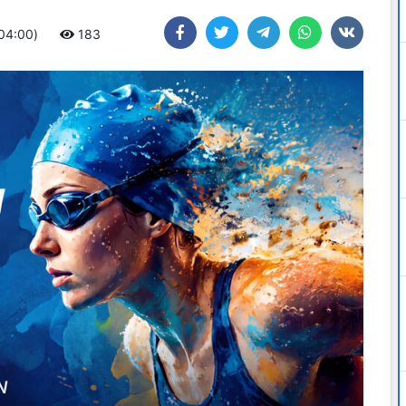
+04:00)
183