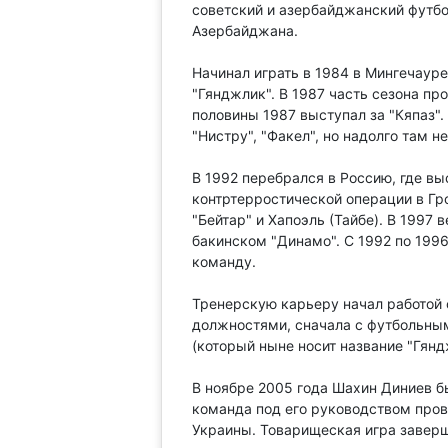
советский и азербайджанский футбо
Азербайджана.
Начинал играть в 1984 в Мингечауре 
"Гянджлик". В 1987 часть сезона пров
половины 1987 выступал за "Кяпаз"
"Нистру", "Факел", но надолго там н
В 1992 перебрался в Россию, где вы
контртерростической операции в Гро
"Бейтар" и Хапоэль (Тайбе). В 1997 
бакинском "Динамо". С 1992 по 199
команду.
Тренерскую карьеру начал работой
должностями, сначала с футбольным 
(который ныне носит название "Гянд
В ноябре 2005 года Шахин Диниев б
команда под его руководством пров
Украины. Товарищеская игра заверш