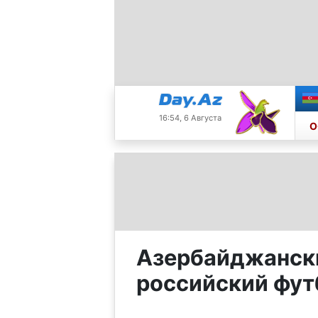
16:54, 6 Августа
О
Азербайджански
российский фут