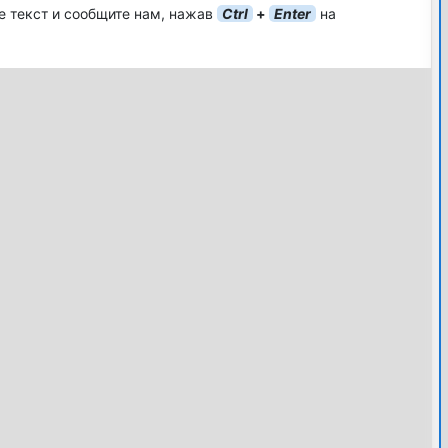
е текст и сообщите нам, нажав
Ctrl
+
Enter
на