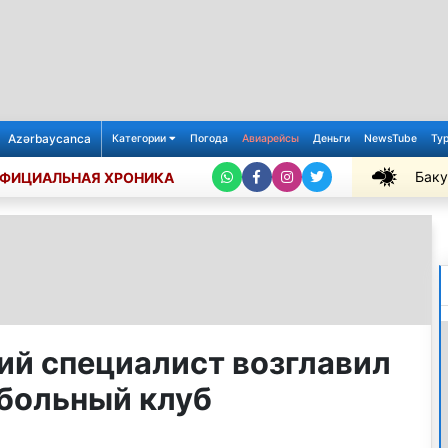
Azərbaycanca
Категории
Погода
Авиарейсы
Деньги
NewsTube
Ту
Баку
ФИЦИАЛЬНАЯ ХРОНИКА
+29℃
й специалист возглавил
больный клуб