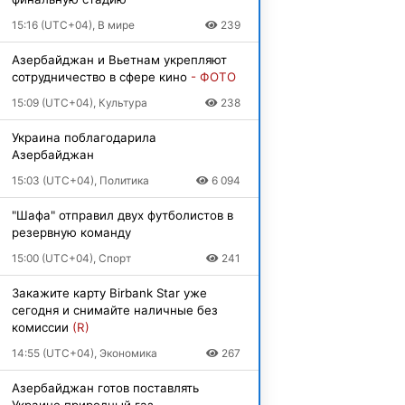
15:16 (UTC+04), В мире
239
Азербайджан и Вьетнам укрепляют
сотрудничество в сфере кино
- ФОТО
15:09 (UTC+04), Культура
238
Украина поблагодарила
Азербайджан
15:03 (UTC+04), Политика
6 094
"Шафа" отправил двух футболистов в
резервную команду
15:00 (UTC+04), Спорт
241
Закажите карту Birbank Star уже
сегодня и снимайте наличные без
комиссии
(R)
14:55 (UTC+04), Экономика
267
Азербайджан готов поставлять
Украине природный газ