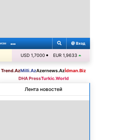
Вход
ризм
USD 1,7000
EUR 1,9633
Trend.Az
Milli.Az
Azernews.Az
İdman.Biz
DHA Press
Turkic.World
Лента новостей