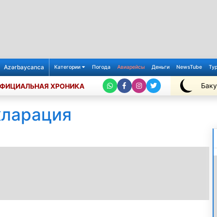
Azərbaycanca
Категории
Погода
Авиарейсы
Деньги
NewsTube
Ту
Баку
ФИЦИАЛЬНАЯ ХРОНИКА
+27℃
кларация