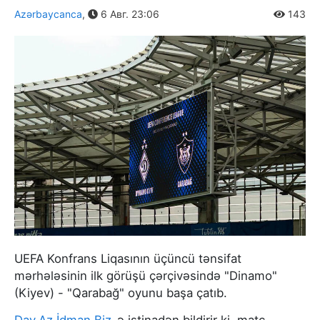
Azərbaycanca
,
6 Авг. 23:06
143
UEFA Konfrans Liqasının üçüncü tənsifat
mərhələsinin ilk görüşü çərçivəsində "Dinamo"
(Kiyev) - "Qarabağ" oyunu başa çatıb.