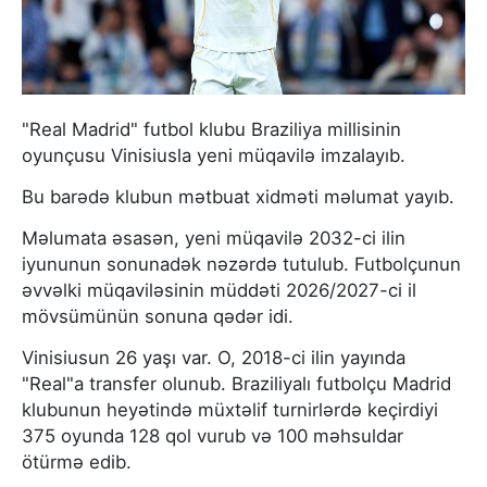
"Real Madrid" futbol klubu Braziliya millisinin
oyunçusu Vinisiusla yeni müqavilə imzalayıb.
Bu barədə klubun mətbuat xidməti məlumat yayıb.
Məlumata əsasən, yeni müqavilə 2032-ci ilin
iyununun sonunadək nəzərdə tutulub. Futbolçunun
əvvəlki müqaviləsinin müddəti 2026/2027-ci il
mövsümünün sonuna qədər idi.
Vinisiusun 26 yaşı var. O, 2018-ci ilin yayında
"Real"a transfer olunub. Braziliyalı futbolçu Madrid
klubunun heyətində müxtəlif turnirlərdə keçirdiyi
375 oyunda 128 qol vurub və 100 məhsuldar
ötürmə edib.