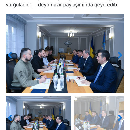
vurğuladıq", - deyə nazir paylaşımında qeyd edib.