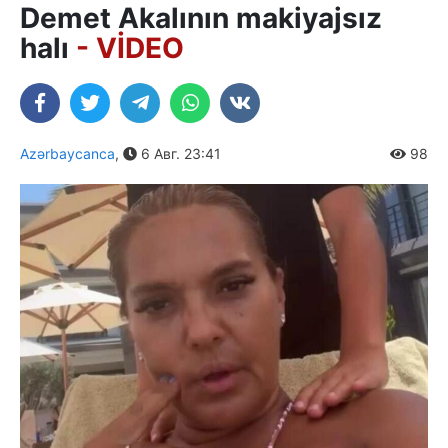
Demet Akalının makiyajsız
halı
- VİDEO
Azərbaycanca
,
6 Авг. 23:41
98