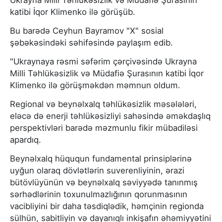
katibi İqor Klimenko ilə görüşüb.
Bu barədə Ceyhun Bayramov "X" sosial
şəbəkəsindəki səhifəsində paylaşım edib.
"Ukraynaya rəsmi səfərim çərçivəsində Ukrayna
Milli Təhlükəsizlik və Müdafiə Şurasının katibi İqor
Klimenko ilə görüşməkdən məmnun oldum.
Regional və beynəlxalq təhlükəsizlik məsələləri,
eləcə də enerji təhlükəsizliyi sahəsində əməkdaşlıq
perspektivləri barədə məzmunlu fikir mübadiləsi
apardıq.
Beynəlxalq hüququn fundamental prinsiplərinə
uyğun olaraq dövlətlərin suverenliyinin, ərazi
bütövlüyünün və beynəlxalq səviyyədə tanınmış
sərhədlərinin toxunulmazlığının qorunmasının
vacibliyini bir daha təsdiqlədik, həmçinin regionda
sülhün, sabitliyin və dayanıqlı inkişafın əhəmiyyətini