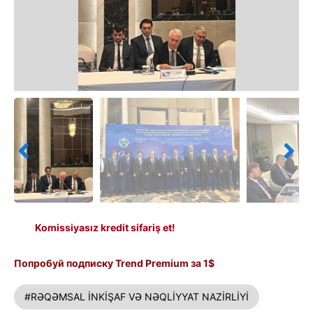
Komissiyasız kredit sifariş et!
Попробуй подписку Trend Premium за 1$
#RƏQƏMSAL İNKİŞAF VƏ NƏQLİYYAT NAZİRLİYİ