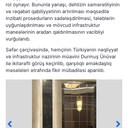
rol oynayır. Bununla yanaşı, dəhlizin səmərəliliyinin
və rəqabət qabiliyyətinin artırılması məqsədilə
inzibati prosedurların sadələşdirilməsi, tələblərin
uyğunlaşdırılması və mövcud infrastruktur
maneələrinin aradan qaldırılmasının vacibliyi
vurğulanıb.
Səfər çərçivəsində, həmçinin Türkiyənin nəqliyyat
və infrastruktur nazirinin müavini Durmuş Ünüvar
ilə ikitərəfli görüş keçirilib, qarşılıqlı əməkdaşlıq
məsələləri ətrafında fikir mübadiləsi aparılıb.