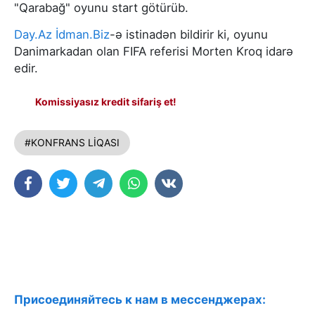
"Qarabağ" oyunu start götürüb.
Day.Az
İdman.Biz
-ə istinadən bildirir ki, oyunu
Danimarkadan olan FIFA referisi Morten Kroq idarə
edir.
Komissiyasız kredit sifariş et!
#KONFRANS LİQASI
Присоединяйтесь к нам в мессенджерах: