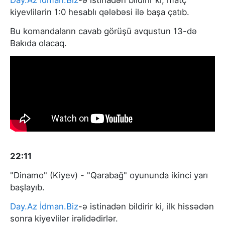
Day.Az
İdman.Biz
-ə istinadən bildirir ki, matç
kiyevlilərin 1:0 hesablı qələbəsi ilə başa çatıb.
Bu komandaların cavab görüşü avqustun 13-də
Bakıda olacaq.
22:11
"Dinamo" (Kiyev) - "Qarabağ" oyununda ikinci yarı
başlayıb.
Day.Az
İdman.Biz
-ə istinadən bildirir ki, ilk hissədən
sonra kiyevlilər irəlidədirlər.