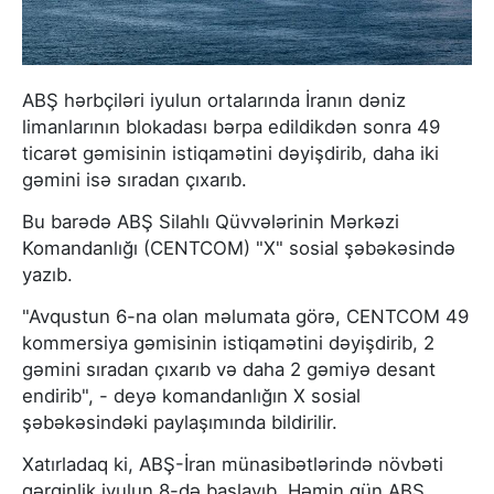
ABŞ hərbçiləri iyulun ortalarında İranın dəniz
limanlarının blokadası bərpa edildikdən sonra 49
ticarət gəmisinin istiqamətini dəyişdirib, daha iki
gəmini isə sıradan çıxarıb.
Bu barədə ABŞ Silahlı Qüvvələrinin Mərkəzi
Komandanlığı (CENTCOM) "X" sosial şəbəkəsində
yazıb.
"Avqustun 6-na olan məlumata görə, CENTCOM 49
kommersiya gəmisinin istiqamətini dəyişdirib, 2
gəmini sıradan çıxarıb və daha 2 gəmiyə desant
endirib", - deyə komandanlığın X sosial
şəbəkəsindəki paylaşımında bildirilir.
Xatırladaq ki, ABŞ-İran münasibətlərində növbəti
gərginlik iyulun 8-də başlayıb. Həmin gün ABŞ