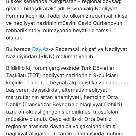
Bişkek şəhərində "Qırğızıstan - regional qovşaq:
qitələri birləşdirərək" adlı Beynəlxalq Nəqliyyat
Forumu keçirilib. Tədbirdə ölkəmiz rəqəmsal inkişaf
və nəqliyyat nazirinin müavini Cavid Qurbanovun
rəhbərlik etdiyi nümayəndə heyəti ilə təmsil
olunub.
Bu barədə
Day.Az
-a Rəqəmsal İnkişaf və Nəqliyyat
Nazirliyindən (RİNN) məlumat verilib.
Bildirilib ki, forum çərçivəsində Türk Dövlətləri
Təşkilatı (TDT) nəqliyyat nazirlərinin 9-cu iclası
keçirilib. Tədbirdə beynəlxalq logistika zəncirlərində
baş verən dəyişikliklər, alternativ nəqliyyat
marşrutlarının artan əhəmiyyəti, həmçinin Orta
Dəhliz (Transxəzər Beynəlxalq Nəqliyyat Dəhlizi)
üzrə əməkdaşlığın genişləndirilməsi məsələləri
müzakirə olunub. Qeyd edilib ki, Orta Dəhliz
regionlar arasında dayanıqlı və şaxələndirilmiş
nəqliyyat əlaqələrinin təmin olunmasında mühüm