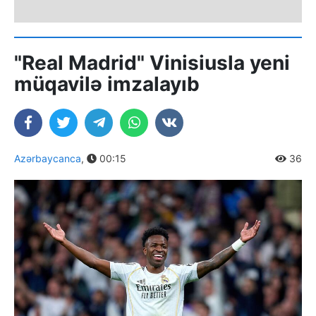
"Real Madrid" Vinisiusla yeni
müqavilə imzalayıb
Azərbaycanca
,
00:15
36