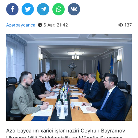
Azərbaycanca
,
6 Авг. 21:42
137
Azərbaycanın xarici işlər naziri Ceyhun Bayramov
Ukrayna Milli Təhlükəsizlik və Müdafiə Şurasının