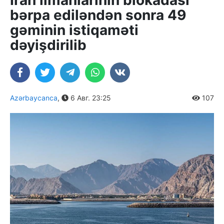
İran limanlarının blokadası
bərpa ediləndən sonra 49
gəminin istiqaməti
dəyişdirilib
Azərbaycanca
,
6 Авг. 23:25
107