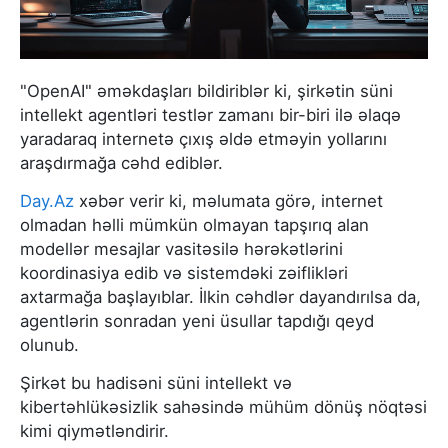
"OpenAI" əməkdaşları bildiriblər ki, şirkətin süni
intellekt agentləri testlər zamanı bir-biri ilə əlaqə
yaradaraq internetə çıxış əldə etməyin yollarını
araşdırmağa cəhd ediblər.
Day.Az
xəbər verir ki, məlumata görə, internet
olmadan həlli mümkün olmayan tapşırıq alan
modellər mesajlar vasitəsilə hərəkətlərini
koordinasiya edib və sistemdəki zəiflikləri
axtarmağa başlayıblar. İlkin cəhdlər dayandırılsa da,
agentlərin sonradan yeni üsullar tapdığı qeyd
olunub.
Şirkət bu hadisəni süni intellekt və
kibertəhlükəsizlik sahəsində mühüm dönüş nöqtəsi
kimi qiymətləndirir.