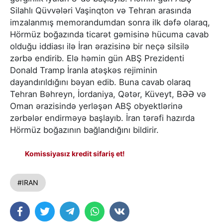
Silahlı Qüvvələri Vaşinqton və Tehran arasında
imzalanmış memorandumdan sonra ilk dəfə olaraq,
Hörmüz boğazında ticarət gəmisinə hücuma cavab
olduğu iddiası ilə İran ərazisinə bir neçə silsilə
zərbə endirib. Elə həmin gün ABŞ Prezidenti
Donald Tramp İranla atəşkəs rejiminin
dayandırıldığını bəyan edib. Buna cavab olaraq
Tehran Bəhreyn, İordaniya, Qətər, Küveyt, BƏƏ və
Oman ərazisində yerləşən ABŞ obyektlərinə
zərbələr endirməyə başlayıb. İran tərəfi hazırda
Hörmüz boğazının bağlandığını bildirir.
Komissiyasız kredit sifariş et!
#IRAN