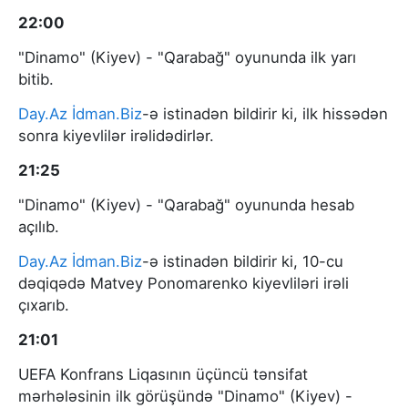
22:00
"Dinamo" (Kiyev) - "Qarabağ" oyununda ilk yarı
bitib.
Day.Az
İdman.Biz
-ə istinadən bildirir ki, ilk hissədən
sonra kiyevlilər irəlidədirlər.
21:25
"Dinamo" (Kiyev) - "Qarabağ" oyununda hesab
açılıb.
Day.Az
İdman.Biz
-ə istinadən bildirir ki, 10-cu
dəqiqədə Matvey Ponomarenko kiyevliləri irəli
çıxarıb.
21:01
UEFA Konfrans Liqasının üçüncü tənsifat
mərhələsinin ilk görüşündə "Dinamo" (Kiyev) -