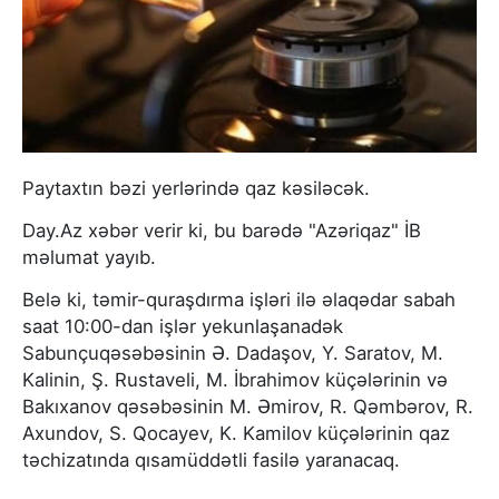
Paytaxtın bəzi yerlərində qaz kəsiləcək.
Day.Az xəbər verir ki, bu barədə "Azəriqaz" İB
məlumat yayıb.
Belə ki, təmir-quraşdırma işləri ilə əlaqədar sabah
saat 10:00-dan işlər yekunlaşanadək
Sabunçuqəsəbəsinin Ə. Dadaşov, Y. Saratov, M.
Kalinin, Ş. Rustaveli, M. İbrahimov küçələrinin və
Bakıxanov qəsəbəsinin M. Əmirov, R. Qəmbərov, R.
Axundov, S. Qocayev, K. Kamilov küçələrinin qaz
təchizatında qısamüddətli fasilə yaranacaq.