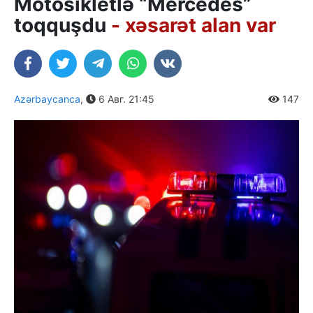
Motosikletlə “Mercedes”
toqquşdu
- xəsarət alan var
Azərbaycanca
,
6 Авг. 21:45
147