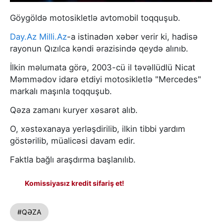
Göygöldə motosikletlə avtomobil toqquşub.
Day.Az
Milli.Az
-a istinadən xəbər verir ki, hadisə
rayonun Qızılca kəndi ərazisində qeydə alınıb.
İlkin məlumata görə, 2003-cü il təvəllüdlü Nicat
Məmmədov idarə etdiyi motosikletlə "Mercedes"
markalı maşınla toqquşub.
Qəza zamanı kuryer xəsarət alıb.
O, xəstəxanaya yerləşdirilib, ilkin tibbi yardım
göstərilib, müalicəsi davam edir.
Faktla bağlı araşdırma başlanılıb.
Komissiyasız kredit sifariş et!
#QƏZA