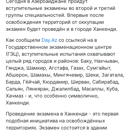
Сегодня в Азербайджане пройдут
вступительные экзамены во второй и третий
группы специальностей. Впервые после
освобождения территорий от оккупации
экзамен будет проведён и в городе Ханкенди.
Как сообщили
Day.Az
со ссылкой на в
Государственном экзаменационном центре
(ГЭЦ), вступительные испытания охватывают
целый ряд городов и районов: Баку, Нахчыван,
Гянджа, Шамкир, Агстафа, Газах, Сумгайыт,
Абшерон, Шамахы, Мингячевир, Шеки, Загатала,
Барда, Гёйчай, Кюрдамир, Ширван, Сабирабад,
Сальян, Лянкяран, Джалилбад, Масаллы, Куба,
Хачмаз - и, что особенно символично,
Ханкенди.
Проведение экзамена в Ханкенди - это первая
подобная инициатива на освобождённых
территориях. Экзамен состоится в здании