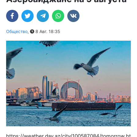
Общество
,
8 Авг. 18:35
https://weather.day.az/city/100587084/tomorrow.html