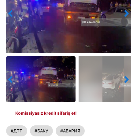
Komissiyasız kredit sifariş et!
#ДТП
#БАКУ
#АВАРИЯ