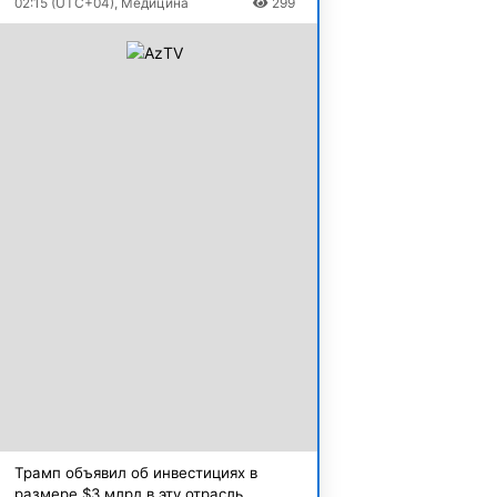
02:15 (UTC+04), Медицина
299
Трамп объявил об инвестициях в
размере $3 млрд в эту отрасль