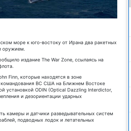
ком море к юго-востоку от Ирана два ракетных
м оружием.
сообщило издание The War Zone, ссылаясь на
флота.
hn Finn, которые находятся в зоне
о командования ВС США на Ближнем Востоке
установкой ODIN (Optical Dazzling Interdictor,
лепления и дезориентации ударных
ть камеры и датчики разведывательных систем
раблей, подводных лодок и летательных