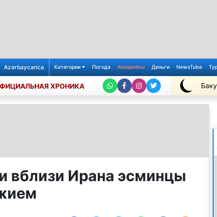
Azərbaycanca
Категории
Погода
Авиарейсы
Деньги
NewsTube
Ту
Баку
ФИЦИАЛЬНАЯ ХРОНИКА
+25℃
 вблизи Ирана эсминцы
ужием