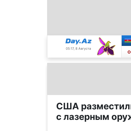
05:17, 8 Августа
О
США разместили
с лазерным ор