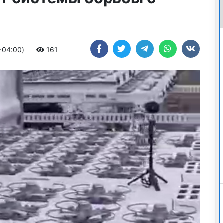
 +04:00)
161