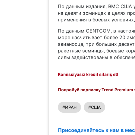
По данным издания, ВМС США у
на девяти эсминцах в целях п
применения в боевых условиях,
По данным CENTCOM, в настоя
море насчитывает более 20 аме
авианосца, три больших десант
ракетные эсминцы, боевые кор
силы задействованы в обеспеч
Komissiyasız kredit sifariş et!
Попробуй подписку Trend Premium з
#ИРАН
#США
Присоединяйтесь к нам в ме