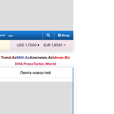
Вход
ризм
USD 1,7000
EUR 1,9591
Trend.Az
Milli.Az
Azernews.Az
İdman.Biz
DHA Press
Turkic.World
Лента новостей