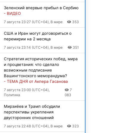
Зеленский впервые прибыл в Сербию
- ВИДЕО
7 августа 23:27 (UTC+04), В мире
353
США и Иран могут договориться о
перемирии на 2 месяца
7 августа 23:14 (UTC+04), В мире
351
Стратегия исторических побед, мира
и процветания: что сделало
возможным подписание
Вашингтонского меморандума?
- ТЕМА ДНЯ от Акпера Гасанова
7 августа 23:00 (UTC+04),
7
Политика
083
Мирзиёев и Трамп обсудили
перспективы укрепления
двусторонних отношений
7 августа 22:48 (UTC+04), В мире
323