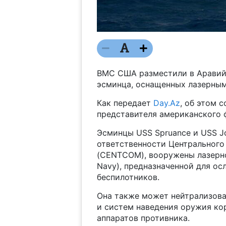
ВМС США разместили в Аравийс
эсминца, оснащенных лазерны
Как передает
Day.Az
, об этом 
представителя американского 
Эсминцы USS Spruance и USS Jo
ответственности Центральног
(CENTCOM), вооружены лазерной 
Navy), предназначенной для ос
беспилотников.
Она также может нейтрализова
и систем наведения оружия ко
аппаратов противника.