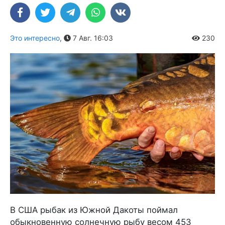
Это интересно
,
7 Авг. 16:03
230
В США рыбак из Южной Дакоты поймал
обыкновенную солнечную рыбу весом 453