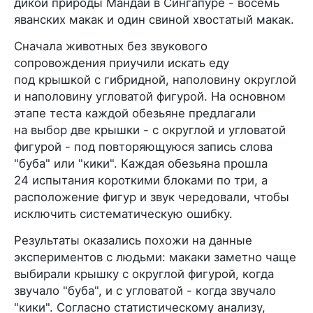
дикой природы Мандай в Сингапуре - восемь
яванских макак и один свиной хвостатый макак.
Сначала животных без звукового
сопровождения приучили искать еду
под крышкой с гибридной, наполовину округлой
и наполовину угловатой фигурой. На основном
этапе теста каждой обезьяне предлагали
на выбор две крышки - с округлой и угловатой
фигурой - под повторяющуюся запись слова
"буба" или "кики". Каждая обезьяна прошла
24 испытания короткими блоками по три, а
расположение фигур и звук чередовали, чтобы
исключить систематическую ошибку.
Результаты оказались похожи на данные
экспериментов с людьми: макаки заметно чаще
выбирали крышку с округлой фигурой, когда
звучало "буба", и с угловатой - когда звучало
"кики". Согласно статистическому анализу,