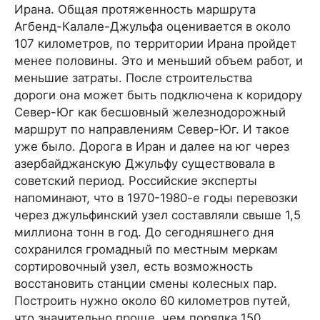
Ирана. Общая протяженность маршрута
Агбенд-Калале-Джульфа оценивается в около
107 километров, по территории Ирана пройдет
менее половины. Это и меньший объем работ, и
меньшие затраты. После строительства
дороги она может быть подключена к коридору
Север-Юг как бесшовный железнодорожный
маршрут по направлениям Север-Юг. И такое
уже было. Дорога в Иран и далее на юг через
азербайджанскую Джульфу существовала в
советский период. Российские эксперты
напоминают, что в 1970-1980-е годы перевозки
через джульфинский узел составляли свыше 1,5
миллиона тонн в год. До сегодняшнего дня
сохранился громадный по местным меркам
сортировочный узел, есть возможность
восстановить станции смены колесных пар.
Построить нужно около 60 километров путей,
что значительно проще, чем порядка 150