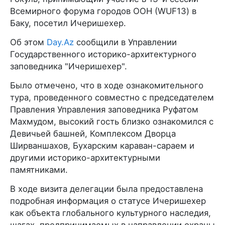
Всемирного форума городов ООН (WUF13) в
Баку, посетил Ичеришехер.
Об этом
Day.Az
сообщили в Управлении
Государственного историко-архитектурного
заповедника "Ичеришехер".
Было отмечено, что в ходе ознакомительного
тура, проведенного совместно с председателем
Правления Управления заповедника Руфатом
Махмудом, высокий гость близко ознакомился с
Девичьей башней, Комплексом Дворца
Ширваншахов, Бухарским караван-сараем и
другими историко-архитектурными
памятниками.
В ходе визита делегации была предоставлена
подробная информация о статусе Ичеришехер
как объекта глобального культурного наследия,
шагах, предпринимаемых в направлении охраны