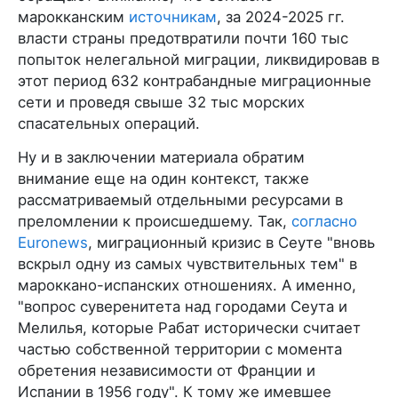
марокканским
источникам
, за 2024-2025 гг.
власти страны предотвратили почти 160 тыс
попыток нелегальной миграции, ликвидировав в
этот период 632 контрабандные миграционные
сети и проведя свыше 32 тыс морских
спасательных операций.
Ну и в заключении материала обратим
внимание еще на один контекст, также
рассматриваемый отдельными ресурсами в
преломлении к происшедшему. Так,
согласно
Euronews
, миграционный кризис в Сеуте "вновь
вскрыл одну из самых чувствительных тем" в
мароккано-испанских отношениях. А именно,
"вопрос суверенитета над городами Сеута и
Мелилья, которые Рабат исторически считает
частью собственной территории с момента
обретения независимости от Франции и
Испании в 1956 году". К тому же имевшее