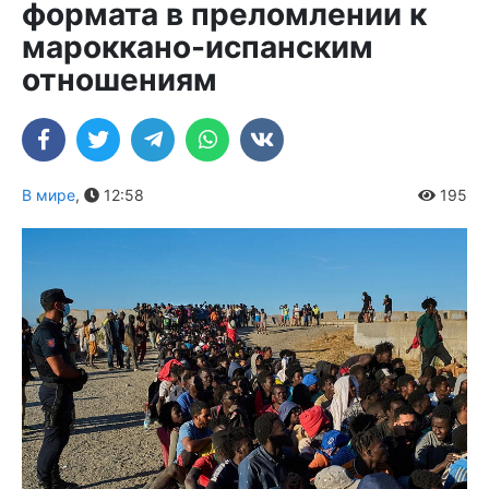
формата в преломлении к
мароккано-испанским
отношениям
В мире
,
12:58
195