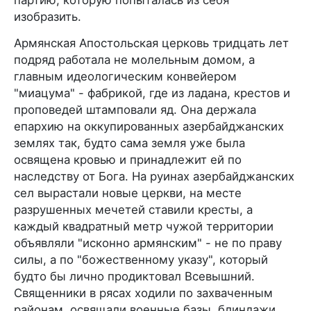
изобразить.
Армянская Апостольская церковь тридцать лет
подряд работала не молельным домом, а
главным идеологическим конвейером
"миацума" - фабрикой, где из ладана, крестов и
проповедей штамповали яд. Она держала
епархию на оккупированных азербайджанских
землях так, будто сама земля уже была
освящена кровью и принадлежит ей по
наследству от Бога. На руинах азербайджанских
сел вырастали новые церкви, на месте
разрушенных мечетей ставили кресты, а
каждый квадратный метр чужой территории
объявляли "исконно армянским" - не по праву
силы, а по "божественному указу", который
будто бы лично продиктовал Всевышний.
Священники в рясах ходили по захваченным
районам, освящали военные базы, блиндажи,