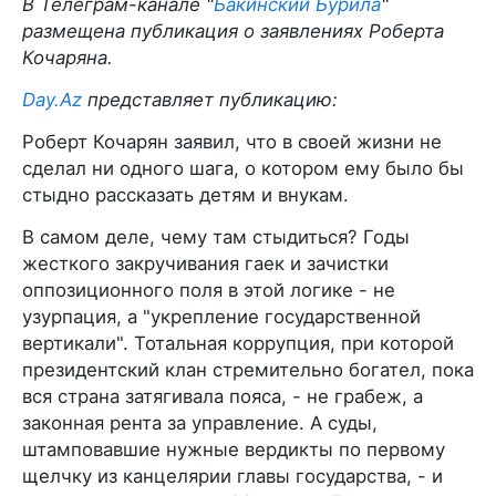
В Телеграм-канале "
Бакинский Бурила
"
размещена публикация о заявлениях Роберта
Кочаряна.
Day.Az
представляет публикацию:
Роберт Кочарян заявил, что в своей жизни не
сделал ни одного шага, о котором ему было бы
стыдно рассказать детям и внукам.
В самом деле, чему там стыдиться? Годы
жесткого закручивания гаек и зачистки
оппозиционного поля в этой логике - не
узурпация, а "укрепление государственной
вертикали". Тотальная коррупция, при которой
президентский клан стремительно богател, пока
вся страна затягивала пояса, - не грабеж, а
законная рента за управление. А суды,
штамповавшие нужные вердикты по первому
щелчку из канцелярии главы государства, - и