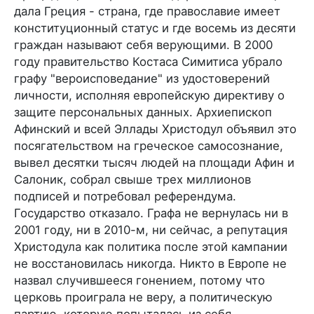
дала Греция - страна, где православие имеет
конституционный статус и где восемь из десяти
граждан называют себя верующими. В 2000
году правительство Костаса Симитиса убрало
графу "вероисповедание" из удостоверений
личности, исполняя европейскую директиву о
защите персональных данных. Архиепископ
Афинский и всей Эллады Христодул объявил это
посягательством на греческое самосознание,
вывел десятки тысяч людей на площади Афин и
Салоник, собрал свыше трех миллионов
подписей и потребовал референдума.
Государство отказало. Графа не вернулась ни в
2001 году, ни в 2010-м, ни сейчас, а репутация
Христодула как политика после этой кампании
не восстановилась никогда. Никто в Европе не
назвал случившееся гонением, потому что
церковь проиграла не веру, а политическую
партию, которую попыталась из себя