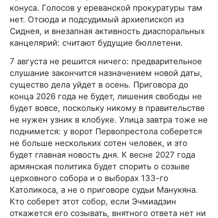
конуса. Голосов у ереванской прокуратуры там
нет. Отсюда и подсудимый архиепископ из
Сиднея, и внезапная активность диаспоральных
канцелярий: считают будущие бюллетени.
7 августа не решится ничего: предварительное
слушание закончится назначением новой даты,
существо дела уйдет в осень. Приговора до
конца 2026 года не будет, лишения свободы не
будет вовсе, поскольку никому в правительстве
не нужен узник в клобуке. Улица завтра тоже не
поднимется: у ворот Первопрестола соберется
не больше нескольких сотен человек, и это
будет главная новость дня. К весне 2027 года
армянская политика будет спорить о созыве
церковного собора и о выборах 133-го
Католикоса, а не о приговоре судьи Манукяна.
Кто соберет этот собор, если Эчмиадзин
откажется его созывать, внятного ответа нет ни