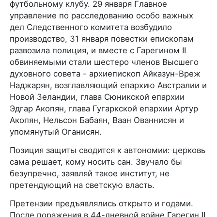
футбольному клубу. 29 января Главное
управление по расследованию особо важных
дел Следственного комитета возбудило
производство, 31 января повестки епископам
развозила полиция, и вместе с Гарегином II
обвиняемыми стали шестеро членов Высшего
духовного совета - архиепископ Айказун-Вреж
Наджарян, возглавляющий епархию Австралии и
Новой Зеландии, глава Сюникской епархии
Эдгар Акопян, глава Гугаркской епархии Артур
Акопян, Нельсон Бабаян, Ваан Ованнисян и
упомянутый Оганисян.
Позиция защиты сводится к автономии: церковь
сама решает, кому носить сан. Звучало бы
безупречно, заявляй такое институт, не
претендующий на светскую власть.
Претензии предъявлялись открыто и годами.
После поражения в 44-дневной войне Гарегин II