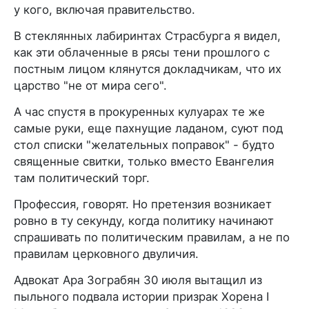
у кого, включая правительство.
В стеклянных лабиринтах Страсбурга я видел,
как эти облаченные в рясы тени прошлого с
постным лицом клянутся докладчикам, что их
царство "не от мира сего".
А час спустя в прокуренных кулуарах те же
самые руки, еще пахнущие ладаном, суют под
стол списки "желательных поправок" - будто
священные свитки, только вместо Евангелия
там политический торг.
Профессия, говорят. Но претензия возникает
ровно в ту секунду, когда политику начинают
спрашивать по политическим правилам, а не по
правилам церковного двуличия.
Адвокат Ара Зограбян 30 июля вытащил из
пыльного подвала истории призрак Хорена I