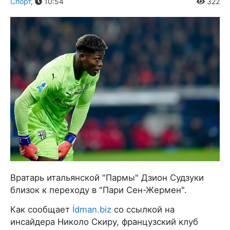
Спорт
,
10:54
322
Вратарь итальянской "Пармы" Дзион Судзуки
близок к переходу в "Пари Сен-Жермен".
Как сообщает
İdman.biz
со ссылкой на
инсайдера Николо Скиру, французский клуб