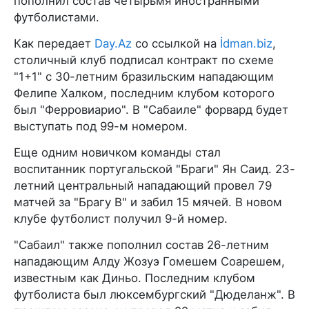
пополнил состав четырьмя иностранными
футболистами.
Как передает
Day.Az
со ссылкой на
İdman.biz
,
столичный клуб подписал контракт по схеме
"1+1" с 30-летним бразильским нападающим
Фелипе Халком, последним клубом которого
был "Ферровиарио". В "Сабаиле" форвард будет
выступать под 99-м номером.
Еще одним новичком команды стал
воспитанник португальской "Браги" Ян Саид. 23-
летний центральный нападающий провел 79
матчей за "Брагу B" и забил 15 мячей. В новом
клубе футболист получил 9-й номер.
"Сабаил" также пополнил состав 26-летним
нападающим Алду Жозуэ Гомешем Соарешем,
известным как Диньо. Последним клубом
футболиста был люксембургский "Дюделанж". В