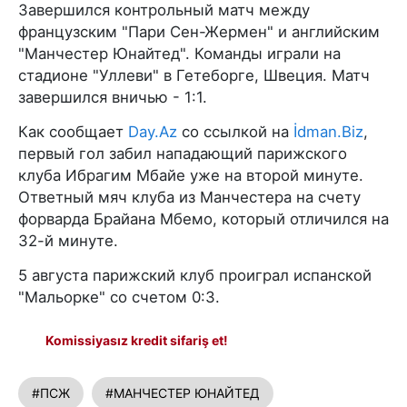
Завершился контрольный матч между
французским "Пари Сен-Жермен" и английским
"Манчестер Юнайтед". Команды играли на
стадионе "Уллеви" в Гетеборге, Швеция. Матч
завершился вничью - 1:1.
Как сообщает
Day.Az
со ссылкой на
İdman.Biz
,
первый гол забил нападающий парижского
клуба Ибрагим Мбайе уже на второй минуте.
Ответный мяч клуба из Манчестера на счету
форварда Брайана Мбемо, который отличился на
32-й минуте.
5 августа парижский клуб проиграл испанской
"Мальорке" со счетом 0:3.
Komissiyasız kredit sifariş et!
#ПСЖ
#МАНЧЕСТЕР ЮНАЙТЕД