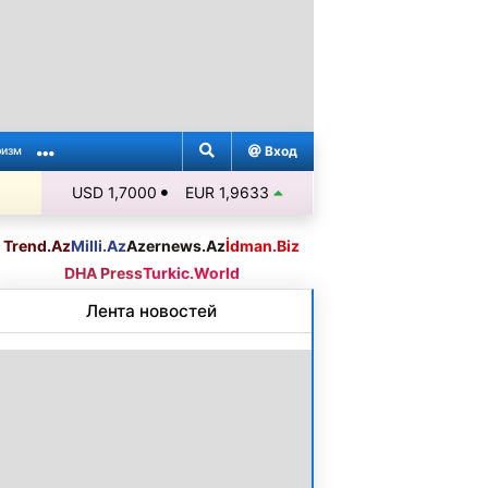
Вход
ризм
USD 1,7000
EUR 1,9633
Trend.Az
Milli.Az
Azernews.Az
İdman.Biz
DHA Press
Turkic.World
Лента новостей