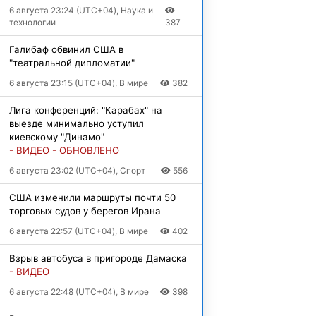
6 августа 23:24 (UTC+04), Наука и
технологии
387
Галибаф обвинил США в
"театральной дипломатии"
6 августа 23:15 (UTC+04), В мире
382
Лига конференций: "Карабах" на
выезде минимально уступил
киевскому "Динамо"
- ВИДЕО - ОБНОВЛЕНО
6 августа 23:02 (UTC+04), Спорт
556
США изменили маршруты почти 50
торговых судов у берегов Ирана
6 августа 22:57 (UTC+04), В мире
402
Взрыв автобуса в пригороде Дамаска
- ВИДЕО
6 августа 22:48 (UTC+04), В мире
398