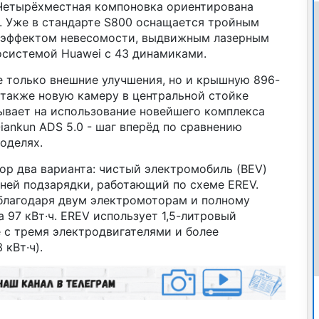
 Четырёхместная компоновка ориентирована
. Уже в стандарте S800 оснащается тройным
с эффектом невесомости, выдвижным лазерным
системой Huawei с 43 динамиками.
е только внешние улучшения, но и крышную 896-
 также новую камеру в центральной стойке
зывает на использование новейшего комплекса
iankun ADS 5.0 - шаг вперёд по сравнению
оделях.
ор два варианта: чистый электромобиль (BEV)
ней подзарядки, работающий по схеме EREV.
 благодаря двум электромоторам и полному
а 97 кВт·ч. EREV использует 1,5-литровый
 с тремя электродвигателями и более
кВт·ч).