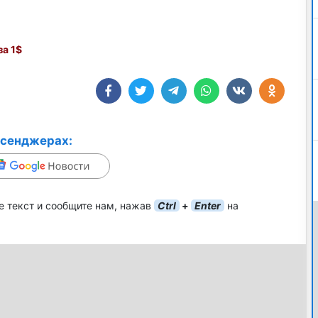
а 1$
ссенджерах:
е текст и сообщите нам, нажав
Ctrl
+
Enter
на