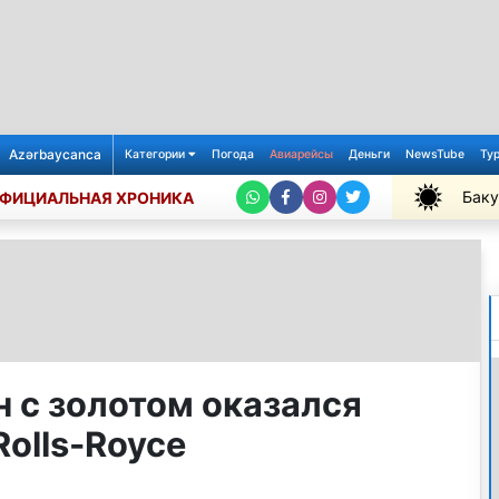
Azərbaycanca
Категории
Погода
Авиарейсы
Деньги
NewsTube
Ту
Баку
ФИЦИАЛЬНАЯ ХРОНИКА
+26℃
 с золотом оказался
olls-Royce