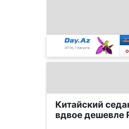
07:14, 7 Августа
О
Китайский седан
вдвое дешевле R