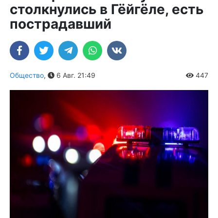
столкнулись в Гёйгёле, есть
пострадавший
Общество
,
6 Авг. 21:49
447