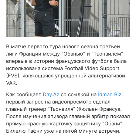
В матче первого тура нового сезона третьей
лиги Франции между "Обанью" и "Тьонвилем"
впервые в истории французского футбола была
использована система Football Video Support
(FVS), являющаяся упрощенной альтернативой
VAR.
Как сообщает
Day.Az
со ссылкой на
İdman.Biz
,
первый запрос на видеопросмотр сделал
главный тренер "Тьонвиля" Жюльен Франсуа.
После изучения эпизода главный арбитр показал
прямую красную карточку защитнику "Обани"
Билелю Тафни уже на пятой минуте встречи.