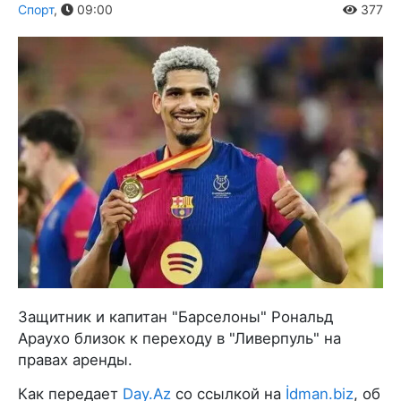
Спорт
,
09:00
377
Защитник и капитан "Барселоны" Рональд
Араухо близок к переходу в "Ливерпуль" на
правах аренды.
Как передает
Day.Az
со ссылкой на
İdman.biz
, об