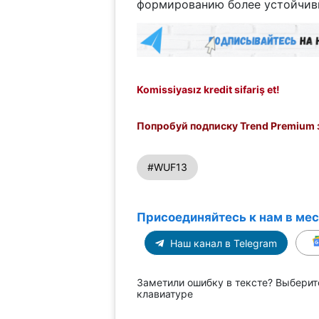
формированию более устойчивы
Komissiyasız kredit sifariş et!
Попробуй подписку Trend Premium з
#WUF13
Присоединяйтесь к нам в ме
Наш канал в Telegram
Заметили ошибку в тексте? Выберит
клавиатуре