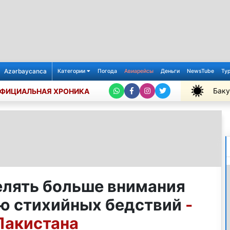
Azərbaycanca
Категории
Погода
Авиарейсы
Деньги
NewsTube
Ту
Баку
ФИЦИАЛЬНАЯ ХРОНИКА
+35℃
лять больше внимания
ю стихийных бедствий
-
Пакистана