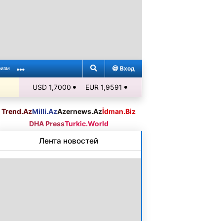
Вход
ризм
USD 1,7000
EUR 1,9591
Trend.Az
Milli.Az
Azernews.Az
İdman.Biz
DHA Press
Turkic.World
Лента новостей