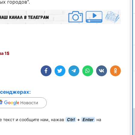
х городов".
а 1$
ссенджерах:
е текст и сообщите нам, нажав
Ctrl
+
Enter
на