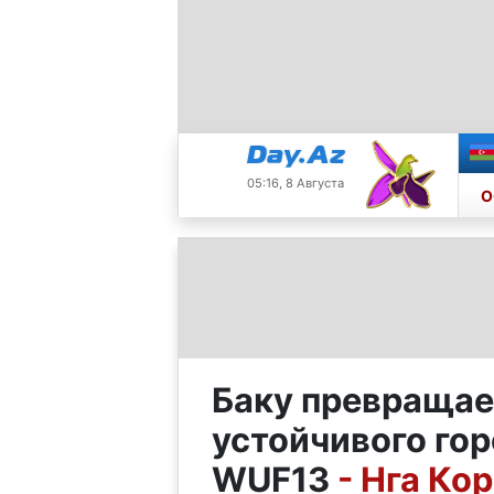
05:16, 8 Августа
О
Баку превращае
устойчивого гор
WUF13
- Нга Ко