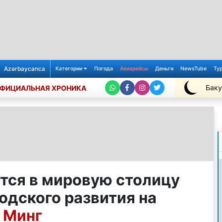
Azərbaycanca
Категории
Погода
Авиарейсы
Деньги
NewsTube
Ту
Баку
ФИЦИАЛЬНАЯ ХРОНИКА
+25℃
тся в мировую столицу
одского развития на
р Минг