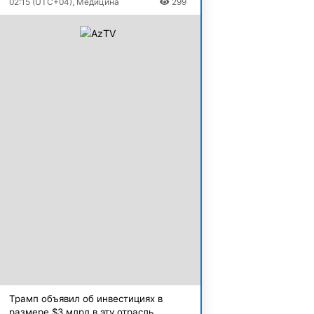
02:15 (UTC+04), Медицина
299
Трамп объявил об инвестициях в
размере $3 млрд в эту отрасль