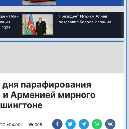
о дня парафирования
 и Арменией мирного
ашингтоне
UTC +04:00)
305