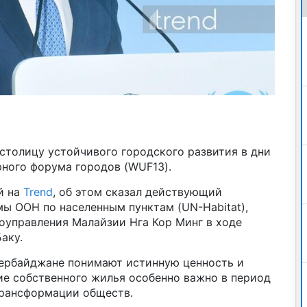
столицу устойчивого городского развития в дни
рного форума городов (WUF13).
й на
Trend
, об этом сказал действующий
ы ООН по населенным пунктам (UN-Habitat),
оуправления Малайзии Нга Кор Минг в ходе
аку.
Азербайджане понимают истинную ценность и
ие собственного жилья особенно важно в период
трансформации обществ.