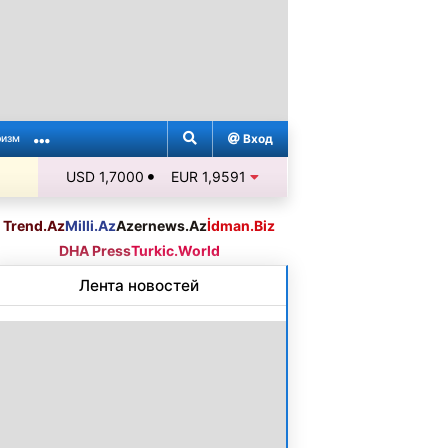
Вход
ризм
USD 1,7000
EUR 1,9591
Trend.Az
Milli.Az
Azernews.Az
İdman.Biz
DHA Press
Turkic.World
Лента новостей