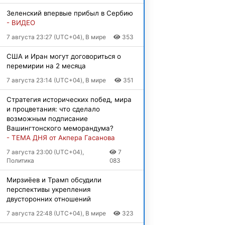
Зеленский впервые прибыл в Сербию
- ВИДЕО
7 августа 23:27 (UTC+04), В мире
353
США и Иран могут договориться о
перемирии на 2 месяца
7 августа 23:14 (UTC+04), В мире
351
Стратегия исторических побед, мира
и процветания: что сделало
возможным подписание
Вашингтонского меморандума?
- ТЕМА ДНЯ от Акпера Гасанова
7 августа 23:00 (UTC+04),
7
Политика
083
Мирзиёев и Трамп обсудили
перспективы укрепления
двусторонних отношений
7 августа 22:48 (UTC+04), В мире
323