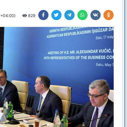
 +04:00)
829