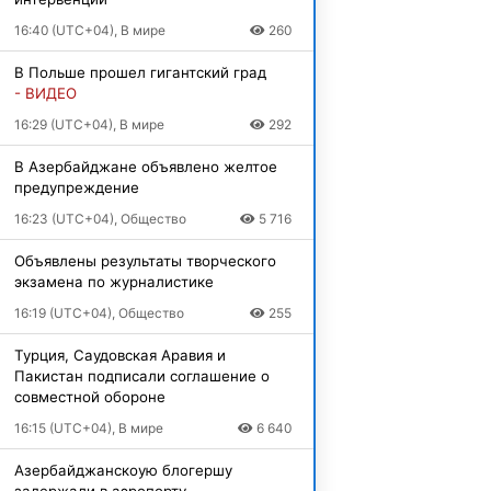
16:40 (UTC+04), В мире
260
В Польше прошел гигантский град
- ВИДЕО
16:29 (UTC+04), В мире
292
В Азербайджане объявлено желтое
предупреждение
16:23 (UTC+04), Общество
5 716
Объявлены результаты творческого
экзамена по журналистике
16:19 (UTC+04), Общество
255
Турция, Саудовская Аравия и
Пакистан подписали соглашение о
совместной обороне
16:15 (UTC+04), В мире
6 640
Азербайджанскоую блогершу
задержали в аэропорту