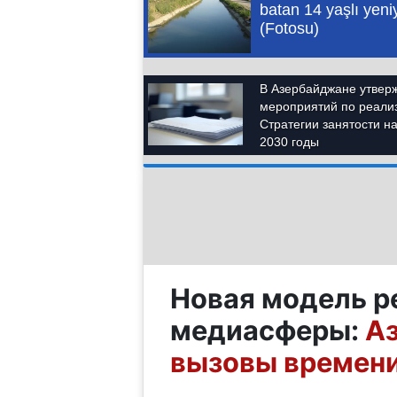
Новая модель р
медиасферы:
Аз
вызовы времен