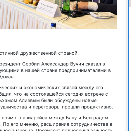
стинной дружественной страной.
Президент Сербии Александар Вучич сказал в
вующими в нашей стране предпринимателями в
йджан.
ических и экономических связей между его
щил, что на состоявшейся сегодня встрече с
ьхамом Алиевым были обсуждены новые
рудничества и переговоры прошли продуктивно.
е прямого авиарейса между Баку и Белградом
й. По его мнению, расширение сотрудничества в
жное значение. Президент подчеркнул важность