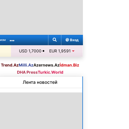
Вход
ризм
USD 1,7000
EUR 1,9591
Trend.Az
Milli.Az
Azernews.Az
İdman.Biz
DHA Press
Turkic.World
Лента новостей