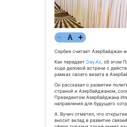
Сербия считает Азербайджан и
Как передает
Day.Az
, об этом 
ходе деловой встречи с дейст
рамках своего визита в Азерба
Он рассказал о развитии полит
страной и Азербайджаном, сооб
Президентом Азербайджана Ил
направления для будущего сот
А. Вучич отметил, что открыти
вносит вклад в развитие связе
сфере туризма также имеет ва