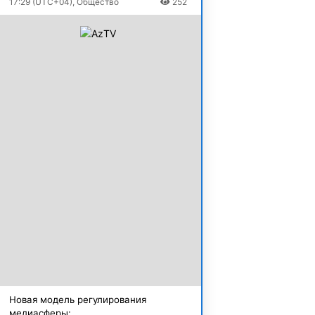
17:29 (UTC+04), Общество
252
Новая модель регулирования
медиасферы: