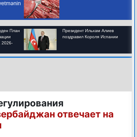
егулирования
ербайджан отвечает на
и