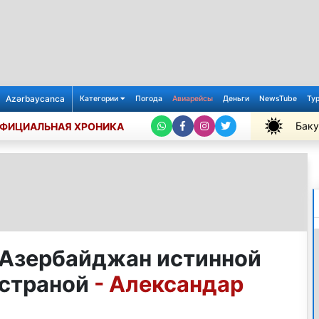
Azərbaycanca
Категории
Погода
Авиарейсы
Деньги
NewsTube
Ту
Баку
ФИЦИАЛЬНАЯ ХРОНИКА
+31℃
 Азербайджан истинной
 страной
- Александар